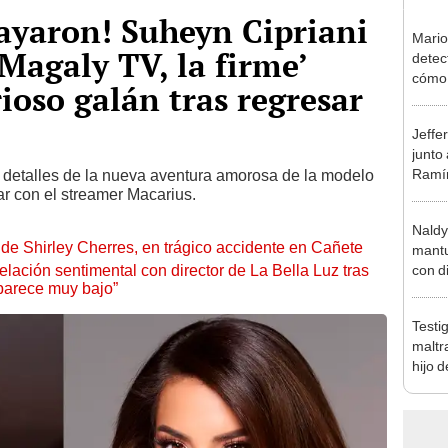
ayaron! Suheyn Cipriani
Mario
‘Magaly TV, la firme’
detec
cómo 
ioso galán tras regresar
"Dolo
Jeffe
junto
Ramír
o detalles de la nueva aventura amorosa de la modelo
ar con el streamer Macarius.
Kanas
sus…
Naldy
de Shirley Cherres, en trágico accidente en Cañete
mantu
lación sentimental con director de La Bella Luz tras
con d
parece muy bajo”
tras 
tocam
Testi
bajo”
maltr
hijo 
Luz: 