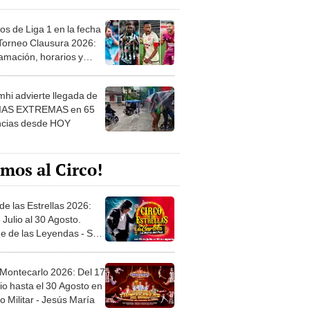
os de Liga 1 en la fecha
 Torneo Clausura 2026:
amación, horarios y
 ver
hi advierte llegada de
IAS EXTREMAS en 65
ncias desde HOY
mos al Circo!
de las Estrellas 2026:
 Julio al 30 Agosto.
e de las Leyendas - San
l
 Montecarlo 2026: Del 17
io hasta el 30 Agosto en
o Militar - Jesús María