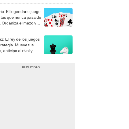
rio: El legendario juego
rtas que nunca pasa de
 Organiza el mazo y
stra tu habilidad.
z: El rey de los juegos
trategia. Mueve tus
, anticipa al rival y
gue el jaque mate.