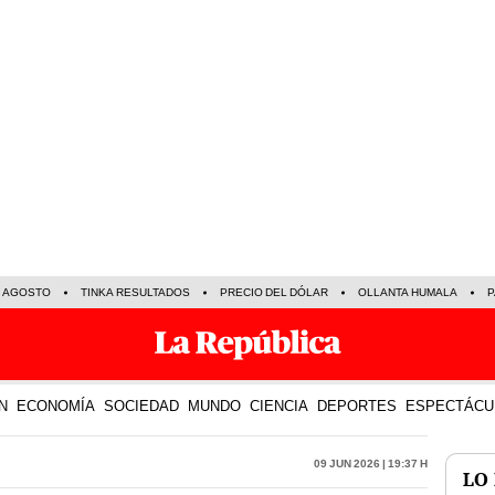
E AGOSTO
TINKA RESULTADOS
PRECIO DEL DÓLAR
OLLANTA HUMALA
P
N
ECONOMÍA
SOCIEDAD
MUNDO
CIENCIA
DEPORTES
ESPECTÁCU
09 Jun 2026 | 19:37 h
LO