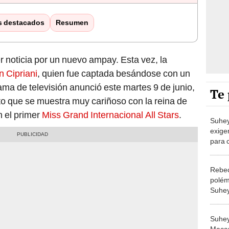
s destacados
Resumen
r noticia por un nuevo ampay. Esta vez, la
 Cipriani
, quien fue captada besándose con un
ama de televisión anunció este martes 9 de junio,
Te 
eto que se muestra muy cariñoso con la reina de
n el primer
Miss Grand Internacional All Stars
.
Suhey
exige
para 
Star:
Rebec
polém
Suhey
elimi
Intern
Suhey
probl
Macari