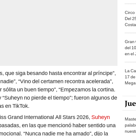
Circo
Del 2
Costa
Gran 
del 10
en el
La Ca
es, que siga besando hasta encontrar al príncipe”,
17 de 
 nadie”, “Vino del certamen recontra acelerada”,
Mega 
ar sólita un buen tiempo”, “Empezamos la cortina.
 “Suheyn no pierde el tiempo”; fueron algunos de
Ju
as en TikTok.
iss Grand International All Stars 2026,
Suheyn
Maste
pasadas, en las que mencionó haber sentido una
palab
nuest
emocional. “Nunca nadie me ha amado”, dijo la