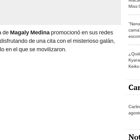
Miss G
Stars
"Nunc
“Nena
cama”
a de
Magaly Medina
promocionó en sus redes
escon
disfrutando de una cita con el misterioso galán,
los E
lo en el que se movilizaron.
¿Quié
Kyara 
Keiko 
contra
Car
Carlin
agost
No