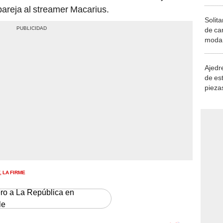
areja al streamer Macarius.
Solita
de ca
moda.
demue
Ajedre
de es
piezas
consi
, LA FIRME
ero a La República en
le