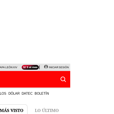
APA LEÓN XIV
NALDY SALDAÑA
INICIAR SESIÓN
LA BELLA LUZ
MAGALY MEDINA
HORÓS
LOS
DÓLAR
DATEC
BOLETÍN
 MÁS VISTO
LO ÚLTIMO