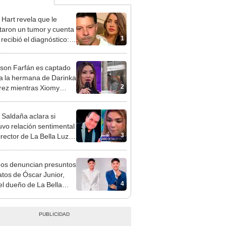
 Hart revela que le
taron un tumor y cuenta
1
recibió el diagnóstico:
res muy fuertes..."
rson Farfán es captado
 a la hermana de Darinka
2
ez mientras Xiomy
hiro trabajaba: “Él tiene
”
 Saldaña aclara si
vo relación sentimental
3
irector de La Bella Luz
denunciarlo por
ientos: “Me parece muy
gos denuncian presuntos
atos de Óscar Junior,
4
del dueño de La Bella
"Humilla a los demás"