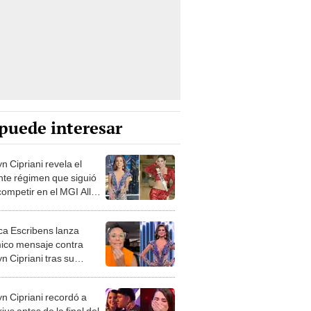
puede interesar
n Cipriani revela el
nte régimen que siguió
competir en el MGI All
 “Comía una vez al día”
a Escribens lanza
ico mensaje contra
n Cipriani tras su
nación del Miss Grand
ational: “Afronta los
n Cipriani recordó a
emas”
us antes de la final del