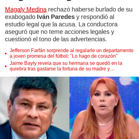
Magaly Medina
rechazó haberse burlado de su
exabogado
Iván Paredes
y respondió al
estudio legal que la acusa. La conductora
aseguró que no teme acciones legales y
cuestionó el tono de las advertencias.
Jefferson Farfán sorprende al regalarle un departamento
a joven promesa del fútbol: "Lo hago de corazón"
Jaime Bayly revela que su hermana se quedó en la
quiebra tras gastarse la fortuna de su madre y
denunciarla: "Pedía más"