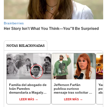
NOTAS RELACIONADAS
Familia del abogado de
Jefferson Farfán
Yaco 
Iván Paredes
publica curioso
por p
demandaría a Magaly
mensaje tras solicitar a
aban
Medina por supuestas
Magaly Medina el pago
cond
LEER MÁS
LEER MÁS
burlas tras su
de S/350.000: "Mañana
granj
fallecimiento:
es mejor"
sopo