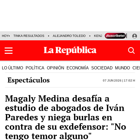
HOY
TINKA RESULTADOS
ALEJANDRO TOLEDO
KENJI FUJIMORI
PRECIO
LO ÚLTIMO
POLÍTICA
OPINIÓN
ECONOMÍA
SOCIEDAD
MUNDO
CIE
Espectáculos
07 Jun 2026 | 17:02 h
Magaly Medina desafía a
estudio de abogados de Iván
Paredes y niega burlas en
contra de su exdefensor: "No
tengo temor alguno"