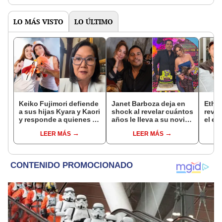
“Repudiable e
indignante”
LO MÁS VISTO
LO ÚLTIMO
Keiko Fujimori defiende
Janet Barboza deja en
Ethel
a sus hijas Kyara y Kaori
shock al revelar cuántos
revel
y responde a quienes la
años le lleva a su novio
el e
llaman ‘suegra’ en vivo:
empresario: “Estoy en la
Juliá
LEER MÁS
LEER MÁS
“No pueden decirme”
plenitud”
lo vo
nunc