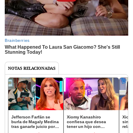
NOTAS RELACIONADAS
Jefferson Farfán se
Xiomy Kanashiro
Xiom
burla de Magaly Medina
confiesa que desea
since
tras ganarle juicio por
tener un hijo con
relac
S/350.000: "Se arrocha,
Jefferson Farfán pese a
Farfá