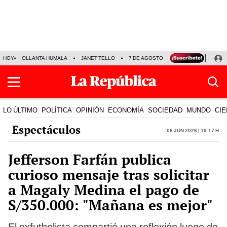
HOY
OLLANTA HUMALA
JANET TELLO
7 DE AGOSTO
TINKA RESULTADOS
LO ÚLTIMO
POLÍTICA
OPINIÓN
ECONOMÍA
SOCIEDAD
MUNDO
CIE
Espectáculos
06 Jun 2026 | 19:17 h
Jefferson Farfán publica
curioso mensaje tras solicitar
a Magaly Medina el pago de
S/350.000: "Mañana es mejor"