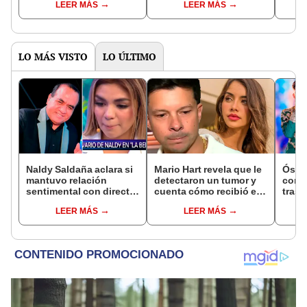
LEER MÁS
LEER MÁS
¡anda a barrer las
que él se hizo la
inici
calles!"
vasectomía: "Guardó su
parej
miel"
la vi
LO MÁS VISTO
LO ÚLTIMO
Naldy Saldaña aclara si
Mario Hart revela que le
Óscar
mantuvo relación
detectaron un tumor y
contr
sentimental con director
cuenta cómo recibió el
tras 
de La Bella Luz tras
diagnóstico: "Dolores
padre
LEER MÁS
LEER MÁS
denunciarlo por
muy fuertes..."
caso
tocamientos: “Me
parece muy bajo”