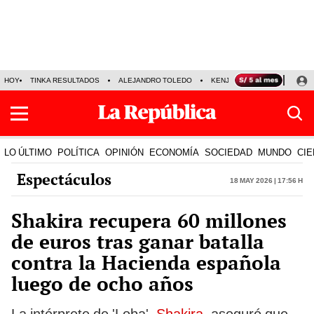
HOY
TINKA RESULTADOS
ALEJANDRO TOLEDO
KENJI FUJIMORI
PRECIO
LO ÚLTIMO
POLÍTICA
OPINIÓN
ECONOMÍA
SOCIEDAD
MUNDO
CIE
Espectáculos
18 May 2026 | 17:56 h
Shakira recupera 60 millones
de euros tras ganar batalla
contra la Hacienda española
luego de ocho años