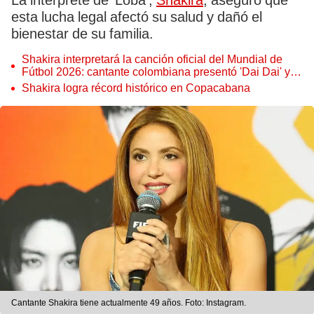
La intérprete de 'Loba',
Shakira
, aseguró que
esta lucha legal afectó su salud y dañó el
bienestar de su familia.
Shakira interpretará la canción oficial del Mundial de
Fútbol 2026: cantante colombiana presentó 'Dai Dai' y
causa revuelo
Shakira logra récord histórico en Copacabana
Cantante Shakira tiene actualmente 49 años. Foto: Instagram.