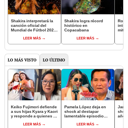
Shakira interpretará la
Shakira logra récord
Romi
canción oficial del
histórico en
inter
Mundial de Fútbol 2026:
Copacabana
mito
cantante colombiana
brill
LEER MÁS
LEER MÁS
presentó 'Dai Dai' y
detrá
causa revuelo
estru
LO MÁS VISTO
LO ÚLTIMO
Keiko Fujimori defiende
Pamela López deja en
Janet
a sus hijas Kyara y Kaori
shock al destapar
shock
y responde a quienes la
lamentable episodio
años 
llaman ‘suegra’ en vivo:
que vivió con dueños
empre
LEER MÁS
LEER MÁS
“No pueden decirme”
de La Bella Luz: "Hasta
pleni