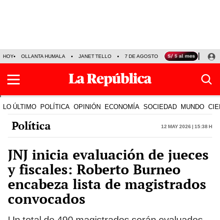
HOY
OLLANTA HUMALA
JANET TELLO
7 DE AGOSTO
TINKA RESULTADOS
LO ÚLTIMO
POLÍTICA
OPINIÓN
ECONOMÍA
SOCIEDAD
MUNDO
CIE
Política
12 May 2026 | 15:38 h
JNJ inicia evaluación de jueces
y fiscales: Roberto Burneo
encabeza lista de magistrados
convocados