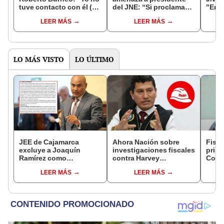
tuve contacto con él (…)
del JNE: “Si proclama
"En 
No recibí informe de
segunda vuelta
ment
LEER MÁS
LEER MÁS
fiscalización”
haremos una marcha de
dicho
los cuatro suyos”
LO MÁS VISTO
LO ÚLTIMO
JEE de Cajamarca
Ahora Nación sobre
Fisca
excluye a Joaquín
investigaciones fiscales
prisi
Ramírez como
contra Harvey
Colc
candidato a gobernador
Colchado: "El Ministerio
nego
LEER MÁS
LEER MÁS
regional por ocultar
Público no puede ser
incom
sentencia
utilizado políticamente"
ideol