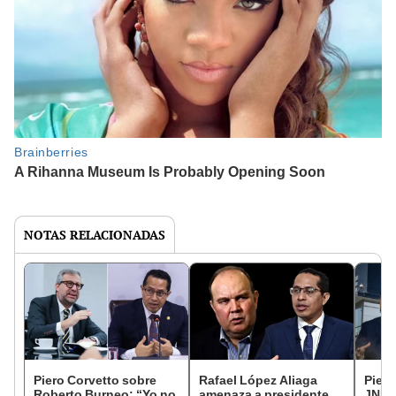
NOTAS RELACIONADAS
Piero Corvetto sobre
Rafael López Aliaga
Piero
Roberto Burneo: “Yo no
amenaza a presidente
JNE,