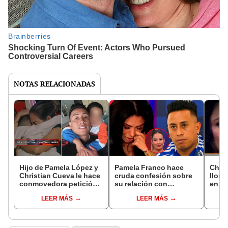
NOTAS RELACIONADAS
Hijo de Pamela López y
Pamela Franco hace
Chris
Christian Cueva le hace
cruda confesión sobre
llora
conmovedora petición a
su relación con
en vi
su madre: "Vente, por
Christian Cueva y no
conm
LEER MÁS
LEER MÁS
favor, mamá"
piensa en un futuro con
como
él: "No ha pasado la
el so
página"