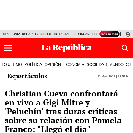
HOY
UNIVERSITARIO VS SPORTING CRISTAL
SINUANO RESULTADOS HOY
CA
LO ÚLTIMO
POLÍTICA
OPINIÓN
ECONOMÍA
SOCIEDAD
MUNDO
CIE
Espectáculos
11 May 2026 | 13:56 h
Christian Cueva confrontará
en vivo a Gigi Mitre y
'Peluchín' tras duras críticas
sobre su relación con Pamela
Franco: "Llegó el día"