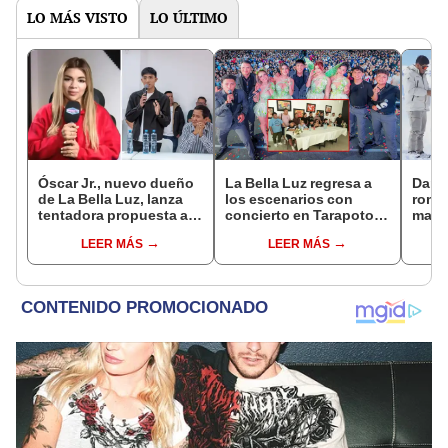
LO MÁS VISTO
LO ÚLTIMO
Óscar Jr., nuevo dueño
La Bella Luz regresa a
Darin
de La Bella Luz, lanza
los escenarios con
romá
tentadora propuesta a
concierto en Tarapoto
matri
Naldy Saldaña tras
tras nuevo liderazgo de
de su
LEER MÁS
LEER MÁS
denuncia por
Óscar Junior
nervi
tocamientos: “Va a
muchí
haber otro tipo de ley”