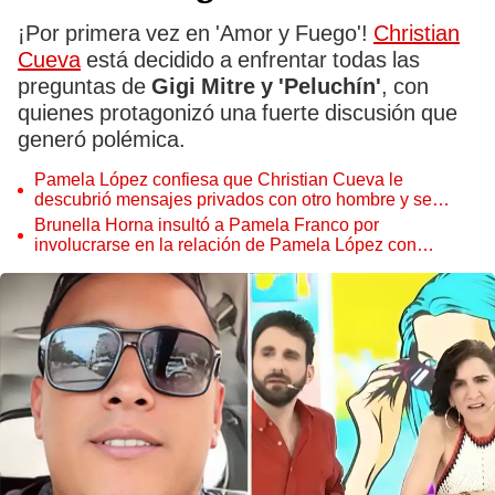
¡Por primera vez en 'Amor y Fuego'!
Christian
Cueva
está decidido a enfrentar todas las
preguntas de
Gigi Mitre y 'Peluchín'
, con
quienes protagonizó una fuerte discusión que
generó polémica.
Pamela López confiesa que Christian Cueva le
descubrió mensajes privados con otro hombre y se
desesperó: "Rompió la puerta del baño"
Brunella Horna insultó a Pamela Franco por
involucrarse en la relación de Pamela López con
Christian Cueva: "Está con la z..."