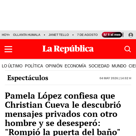
HOY
OLLANTA HUMALA
JANET TELLO
7 DE AGOSTO
TINKA RESULTADOS
LO ÚLTIMO
POLÍTICA
OPINIÓN
ECONOMÍA
SOCIEDAD
MUNDO
CIE
Espectáculos
04 May 2026 | 14:02 h
Pamela López confiesa que
Christian Cueva le descubrió
mensajes privados con otro
hombre y se desesperó:
"Rompió la puerta del baño"