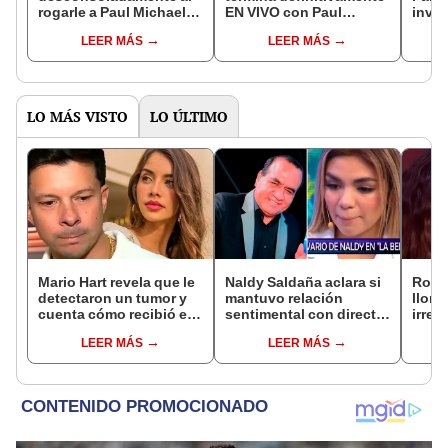
rogarle a Paul Michael
EN VIVO con Paul
invol
en ‘La granja VIP’: “A
Michael tras fuertes
relac
LEER MÁS
LEER MÁS
nadie le importas más
peleas: "Me ha
López
en este reality que a mí”
contestado horrible"
Cueva
LO MÁS VISTO
LO ÚLTIMO
Mario Hart revela que le
Naldy Saldaña aclara si
Rosá
detectaron un tumor y
mantuvo relación
llora 
cuenta cómo recibió el
sentimental con director
irrep
diagnóstico: "Dolores
de La Bella Luz tras
comp
LEER MÁS
LEER MÁS
muy fuertes..."
denunciarlo por
mens
tocamientos: “Me
paz, 
parece muy bajo”