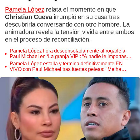
Pamela López
relata el momento en que
Christian Cueva
irrumpió en su casa tras
descubrirla conversando con otro hombre. La
animadora revela la tensión vivida entre ambos
en el proceso de reconciliación.
Pamela López llora desconsoladamente al rogarle a
Paul Michael en ‘La granja VIP’: “A nadie le importas
más en este reality que a mí”
Pamela López estalla y termina definitivamente EN
VIVO con Paul Michael tras fuertes peleas: "Me ha
contestado horrible"