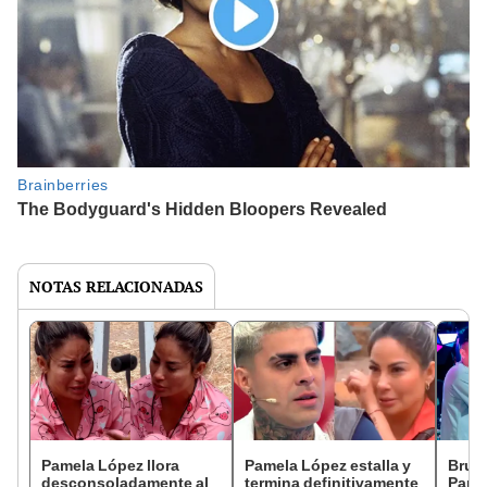
NOTAS RELACIONADAS
Pamela López llora
Pamela López estalla y
Brune
desconsoladamente al
termina definitivamente
Pame