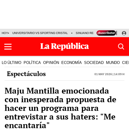
HOY
UNIVERSITARIO VS SPORTING CRISTAL
SINUANO RESULTADOS HOY
CA
LO ÚLTIMO
POLÍTICA
OPINIÓN
ECONOMÍA
SOCIEDAD
MUNDO
CIE
Espectáculos
01 May 2026 | 14:09 h
Maju Mantilla emocionada
con inesperada propuesta de
hacer un programa para
entrevistar a sus haters: "Me
encantaría"