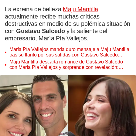
La exreina de belleza
Maju Mantilla
actualmente recibe muchas críticas
destructivas en medio de su polémica situación
con
Gustavo Salcedo
y la saliente del
empresario, María Pía Vallejos.
María Pía Vallejos manda duro mensaje a Maju Mantilla
tras su llanto por sus salidas con Gustavo Salcedo:
"Toca aceptar la realidad"
Maju Mantilla descarta romance de Gustavo Salcedo
con María Pía Vallejos y sorprende con revelación:
"Hablamos de estar juntos nuevamente"