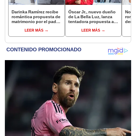
Darinka Ramírez recibe
Óscar Jr., nuevo dueño
Novi
romántica propuesta de
de La Bella Luz, lanza
rompe
matrimonio por el padre
tentadora propuesta a
denu
de su hija: "Entre
Naldy Saldaña tras
exdir
LEER MÁS
LEER MÁS
nervios, lágrimas y
denuncia por
Luz: 
muchísima felicidad"
tocamientos: “Va a
apoy
haber otro tipo de ley”