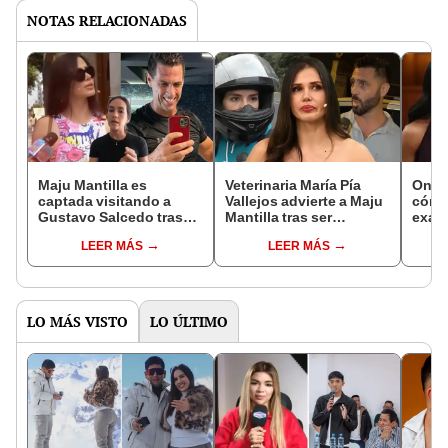
NOTAS RELACIONADAS
Maju Mantilla es
Veterinaria María Pía
Oneli
captada visitando a
Vallejos advierte a Maju
cómo
Gustavo Salcedo tras
Mantilla tras ser
exac
sus salidas con María
oficializada por Gustavo
desc
LEER MÁS
LEER MÁS
Pía Vallejos, pero evita
Salcedo: "Que no se
Mario
responder a críticas de
meta conmigo"
mane
la veterinaria
tembl
LO MÁS VISTO
LO ÚLTIMO