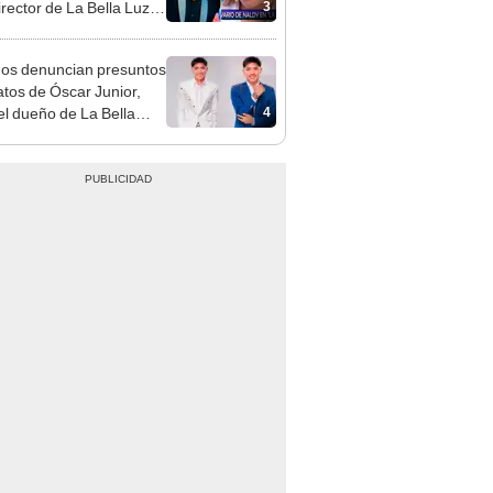
3
irector de La Bella Luz
denunciarlo por
ientos: “Me parece muy
gos denuncian presuntos
atos de Óscar Junior,
4
del dueño de La Bella
"Humilla a los demás"