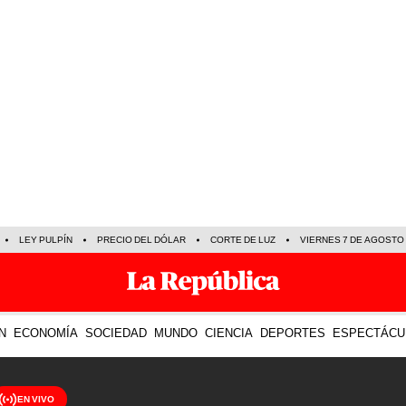
LEY PULPÍN
PRECIO DEL DÓLAR
CORTE DE LUZ
VIERNES 7 DE AGOSTO
N
ECONOMÍA
SOCIEDAD
MUNDO
CIENCIA
DEPORTES
ESPECTÁCU
EN VIVO