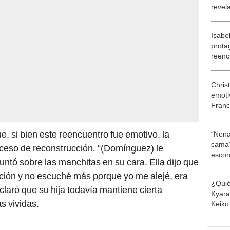
revela
y llo
pedid
Isabe
prota
reenc
de Ch
Melan
Chris
emoti
Franc
canta
dista
, si bien este reencuentro fue emotivo, la
“Nena
"Todo
cama”
oceso de reconstrucción. “(Domínguez) le
escon
tó sobre las manchitas en su cara. Ella dijo que
los E
uación y no escuché más porque yo me alejé, era
¿Quié
claró que su hija todavía mantiene cierta
Kyara 
s vividas.
Keiko 
contra