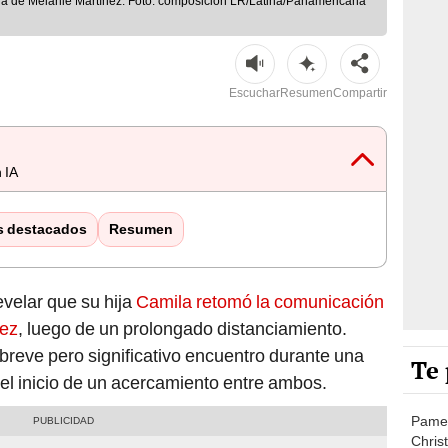
ija de Melanie Martínez. Foto: composición LR/Latina/Panamericana
Escuchar
Resumen
Compartir
 IA
s destacados
Resumen
evelar que su hija
Camila retomó la comunicación
uez
, luego de un prolongado distanciamiento.
reve pero significativo encuentro durante una
Te 
 el inicio de un acercamiento entre ambos.
Pamel
Chris