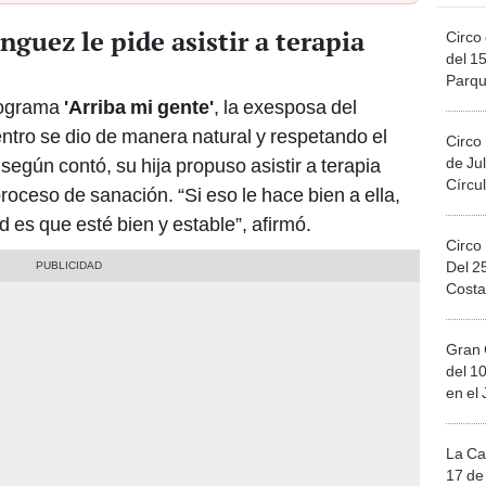
guez le pide asistir a terapia
Circo 
del 15
Parqu
Migue
programa
'Arriba mi gente'
, la exesposa del
tro se dio de manera natural y respetando el
Circo
de Jul
egún contó, su hija propuso asistir a terapia
Círcul
roceso de sanación. “Si eso le hace bien a ella,
d es que esté bien y estable”, afirmó.
Circo
Del 2
Costa
Gran 
del 10
en el
La Ca
17 de 