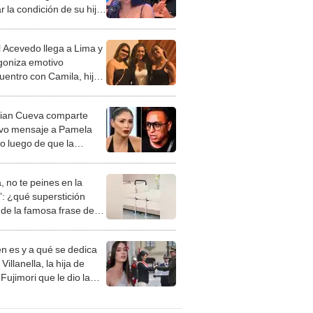
r la condición de su hija
ra al hacerle conmovedor
o: "Preocúpate..."
l Acevedo llega a Lima y
goniza emotivo
uentro con Camila, hija
ristian Domínguez y
ie Martínez
tian Cueva comparte
vo mensaje a Pamela
o luego de que la
nte revelara un
nciamiento entre ambos:
, no te peines en la
 lo que quise"
: ¿qué superstición
de la famosa frase de
nanitos Verdes?
n es y a qué se dedica
Villanella, la hija de
Fujimori que le dio la
 a nivel nacional?