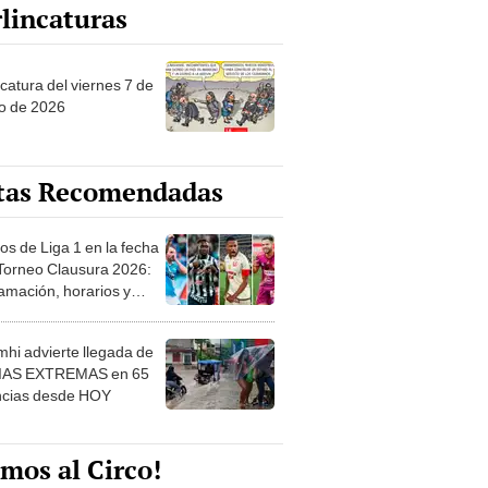
lincaturas
catura del viernes 7 de
o de 2026
tas Recomendadas
os de Liga 1 en la fecha
 Torneo Clausura 2026:
amación, horarios y
 ver
hi advierte llegada de
IAS EXTREMAS en 65
ncias desde HOY
mos al Circo!