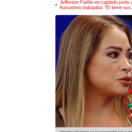
Jefferson Farfán es captado junto
Kanashiro trabajaba: “Él tiene su