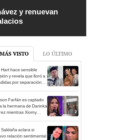
hávez y renuevan
alacios
 MÁS VISTO
LO ÚLTIMO
 Hart hace sensible
sión y revela que lloró a
1
didas por separación
rina Rivadeneira: "Sufrí
. Ella no me ha visto"
rson Farfán es captado
 a la hermana de Darinka
2
ez mientras Xiomy
hiro trabajaba: “Él tiene
”
 Saldaña aclara si
vo relación sentimental