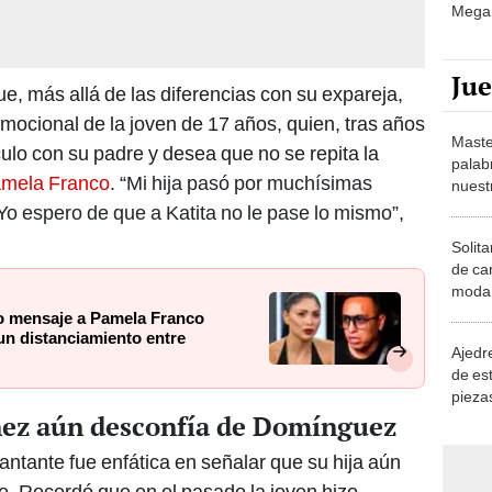
Mega 
Ju
e, más allá de las diferencias con su expareja,
emocional de la joven de 17 años, quien, tras años
Maste
nculo con su padre y desea que no se repita la
palab
mela Franco
. “
Mi hija pasó por muchísimas
nuest
Yo espero de que a Katita no le pase lo mismo”,
Solita
de ca
moda.
demue
o mensaje a Pamela Franco
 un distanciamiento entre
Ajedre
de es
piezas
nez aún desconfía de Domínguez
consi
antante fue enfática en señalar que su hija aún
e. Recordó que en el pasado la joven hizo