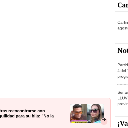
Car
Carlin
agost
No
Partid
4 del
progr
dónde
Senam
LLUV
provi
tras reencontrarse con
ilidad para su hija: "No la
¡Va