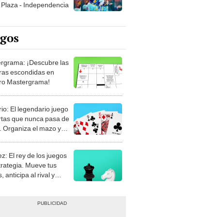
Plaza - Independencia
egos
rgrama: ¡Descubre las
ras escondidas en
ro Mastergrama!
rio: El legendario juego
rtas que nunca pasa de
 Organiza el mazo y
stra tu habilidad.
z: El rey de los juegos
trategia. Mueve tus
, anticipa al rival y
gue el jaque mate.