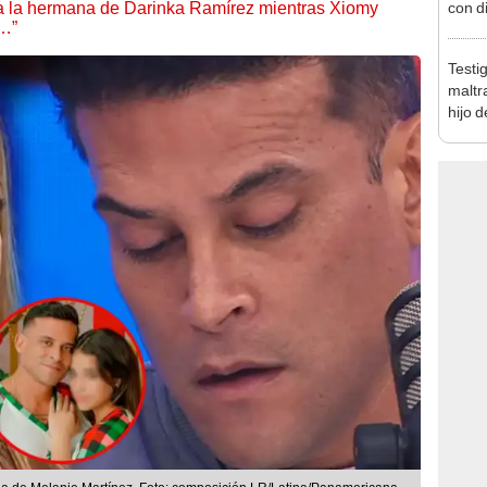
 a la hermana de Darinka Ramírez mientras Xiomy
con d
s…”
tras 
tocam
Testi
bajo”
maltr
hijo 
Luz: 