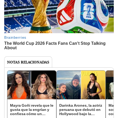
NOTAS RELACIONADAS
Mayra Goñi revela que le
Darinka Arones, la actriz
Maric
gusta que la engrían y
peruana que debutó en
sorpr
confiesa cómo un
Hollywood bajo la
con u