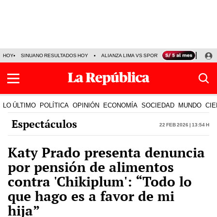
HOY
SINUANO RESULTADOS HOY
ALIANZA LIMA VS SPORT BOYS
JORGE MES
LO ÚLTIMO
POLÍTICA
OPINIÓN
ECONOMÍA
SOCIEDAD
MUNDO
CIE
Espectáculos
22 Feb 2026 | 13:54 h
Katy Prado presenta denuncia
por pensión de alimentos
contra 'Chikiplum': “Todo lo
que hago es a favor de mi
hija”