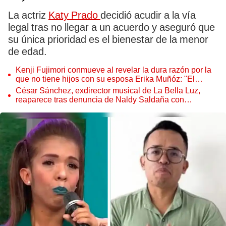
La actriz
Katy Prado
decidió acudir a la vía
legal tras no llegar a un acuerdo y aseguró que
su única prioridad es el bienestar de la menor
de edad.
Kenji Fujimori conmueve al revelar la dura razón por la
que no tiene hijos con su esposa Erika Muñóz: "El
proceso judicial"
César Sánchez, exdirector musical de La Bella Luz,
reaparece tras denuncia de Naldy Saldaña con
polémico pedido