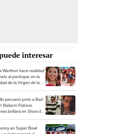
puede interesar
a Warthon hace realidad
elo al participar en la
idad de la Virgen de la
laria: “Pedí por mi
a”
llo peruano junto a Bad
 Bailarín Patricio
nes brillará en Show del
 Tiempo del Super Bowl
unny en Super Bowl
 ¿cuánto ganará el