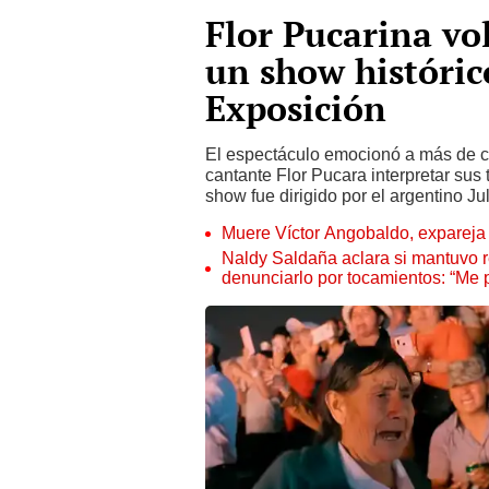
Flor Pucarina vol
un show históric
Exposición
El espectáculo emocionó a más de cua
cantante Flor Pucara interpretar sus
show fue dirigido por el argentino Ju
Muere Víctor Angobaldo, expareja 
Naldy Saldaña aclara si mantuvo re
denunciarlo por tocamientos: “Me 