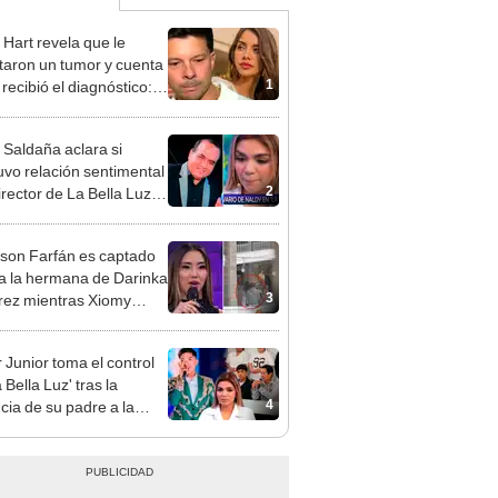
 Hart revela que le
taron un tumor y cuenta
1
recibió el diagnóstico:
res muy fuertes..."
 Saldaña aclara si
vo relación sentimental
2
irector de La Bella Luz
denunciarlo por
ientos: “Me parece muy
rson Farfán es captado
 a la hermana de Darinka
3
ez mientras Xiomy
hiro trabajaba: “Él tiene
”
 Junior toma el control
 Bella Luz' tras la
4
cia de su padre a la
sta por caso Naldy
aña