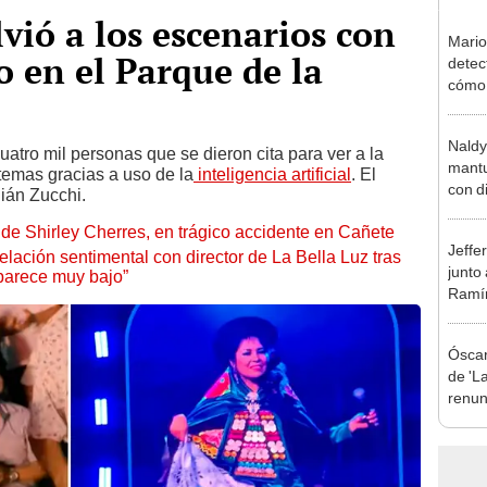
vió a los escenarios con
Mario
o en el Parque de la
detec
cómo 
"Dolo
Naldy
tro mil personas que se dieron cita para ver a la
mantu
 temas gracias a uso de la
inteligencia artificial
. El
con d
lián Zucchi.
tras 
de Shirley Cherres, en trágico accidente en Cañete
tocam
Jeffe
bajo”
lación sentimental con director de La Bella Luz tras
junto
parece muy bajo”
Ramír
Kanas
sus…
Óscar
de 'La
renun
orque
Sald