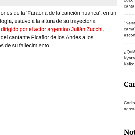
canta
show 
iones de la ‘Faraona de la canción huanca’, en un
ogía, estuvo a la altura de su trayectoria
“Nena
dirigido por el actor argentino Julián Zucchi
,
cama”
escon
del cantante Picaflor de los Andes a los
los E
os de su fallecimiento.
¿Quié
Kyara 
Keiko 
contra
Car
Carlin
agost
No