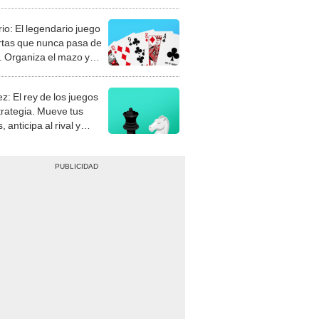
rio: El legendario juego
rtas que nunca pasa de
 Organiza el mazo y
stra tu habilidad.
z: El rey de los juegos
trategia. Mueve tus
, anticipa al rival y
gue el jaque mate.