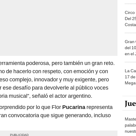
Circo
Del 2
Costa
Gran 
del 10
en el
a herramienta poderosa, pero también un gran reto.
sino de hacerlo con respeto, con emoción y con
La Ca
17 de 
ceso complejo, innovador y muy exigente, pero
Mega 
 ese desafío para devolverle al público voces
ria musical”, señaló el actor argentino.
Ju
rprendido por lo que Flor
Pucarina
representa
 gran convocatoria que sigue generando, incluso
Maste
palab
nuest