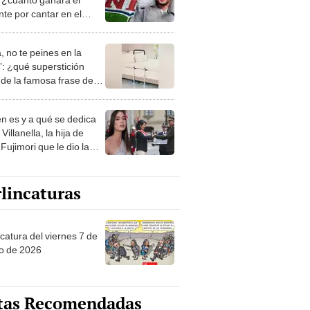
nte por cantar en el
de medio tiempo?
, no te peines en la
: ¿qué superstición
de la famosa frase de
nanitos Verdes?
n es y a qué se dedica
Villanella, la hija de
Fujimori que le dio la
 a nivel nacional?
lincaturas
catura del viernes 7 de
o de 2026
tas Recomendadas