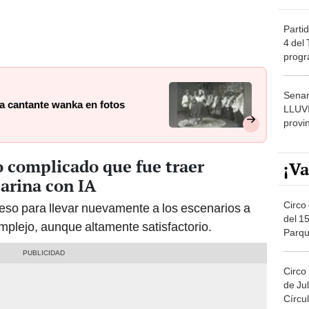
Partid
4 del
progr
dónde
Senam
la cantante wanka en fotos
LLUV
provi
o complicado que fue traer
¡Va
arina con IA
Circo 
ceso para llevar nuevamente a los escenarios a
del 15
plejo, aunque altamente satisfactorio.
Parqu
Migue
Circo
de Jul
Círcul