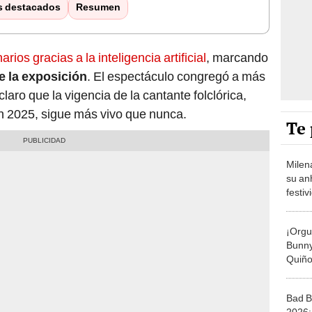
s destacados
Resumen
ios gracias a la inteligencia artificial
, marcando
e la exposición
. El espectáculo congregó a más
laro que la vigencia de la cantante folclórica,
n 2025, sigue más vivo que nunca.
Te 
Milen
su anh
festiv
Cande
famili
¡Orgu
Bunny!
Quiño
Medio
2026
Bad B
2026: