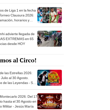
os de Liga 1 en la fecha
 Torneo Clausura 2026:
amación, horarios y
 ver
hi advierte llegada de
IAS EXTREMAS en 65
ncias desde HOY
mos al Circo!
de las Estrellas 2026:
 Julio al 30 Agosto.
e de las Leyendas - San
l
 Montecarlo 2026: Del 17
io hasta el 30 Agosto en
o Militar - Jesús María