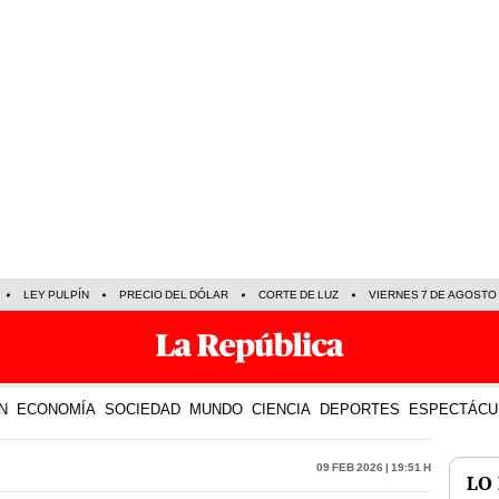
LEY PULPÍN
PRECIO DEL DÓLAR
CORTE DE LUZ
VIERNES 7 DE AGOSTO
N
ECONOMÍA
SOCIEDAD
MUNDO
CIENCIA
DEPORTES
ESPECTÁCU
09 Feb 2026 | 19:51 h
LO