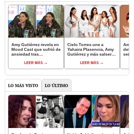
Amy Gutiérrez revela en
Cielo Torres une a
Amy G
Mood Cast que sufrió de
Yahaira Plasencia, Amy
defie
ansiedad tras
Gutiérrez y más salseras
señal
comentarios negativos
con 'Se puso de moda'
códi
LEER MÁS
LEER MÁS
que recibía en redes:
“Me 
"Era deprimente"
buen
LO MÁS VISTO
LO ÚLTIMO