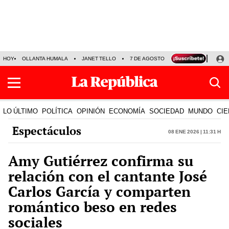
HOY
OLLANTA HUMALA
JANET TELLO
7 DE AGOSTO
TINKA RESULTADOS
LO ÚLTIMO
POLÍTICA
OPINIÓN
ECONOMÍA
SOCIEDAD
MUNDO
CIE
Espectáculos
08 Ene 2026 | 11:31 h
Amy Gutiérrez confirma su
relación con el cantante José
Carlos García y comparten
romántico beso en redes
sociales