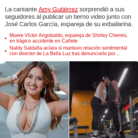
La cantante
Amy Gutiérrez
sorprendió a sus
seguidores al publicar un tierno video junto con
José Carlos García, expareja de su exbailarina.
Muere Víctor Angobaldo, expareja de Shirley Cherres,
en trágico accidente en Cañete
Naldy Saldaña aclara si mantuvo relación sentimental
con director de La Bella Luz tras denunciarlo por
tocamientos: “Me parece muy bajo”