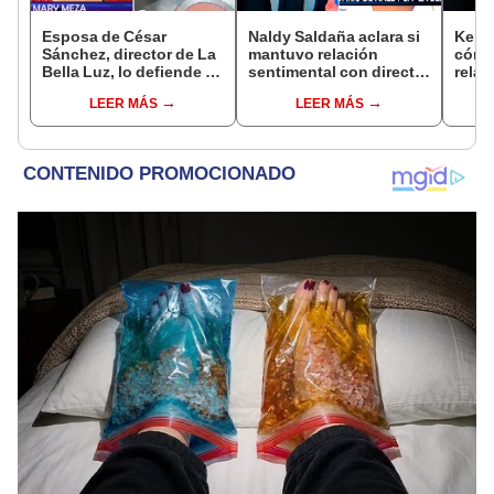
Esposa de César
Naldy Saldaña aclara si
Kenji
Sánchez, director de La
mantuvo relación
cómo 
Bella Luz, lo defiende y
sentimental con director
relac
asegura que él confesó
de La Bella Luz tras
Fujim
LEER MÁS
LEER MÁS
relación clandestina
denunciarlo por
ausen
con Naldy Saldaña:
tocamientos: “Me
event
"Hace dos años"
parece muy bajo”
Érika