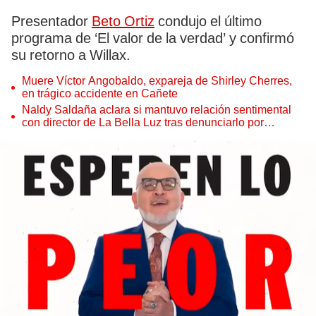
Presentador
Beto Ortiz
condujo el último
programa de ‘El valor de la verdad’ y confirmó
su retorno a Willax.
Muere Víctor Angobaldo, expareja de Shirley Cherres,
en trágico accidente en Cañete
Naldy Saldaña aclara si mantuvo relación sentimental
con director de La Bella Luz tras denunciarlo por
tocamientos: “Me parece muy bajo”