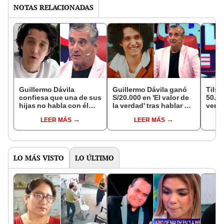
NOTAS RELACIONADAS
Guillermo Dávila
Guillermo Dávila ganó
Tilsa
confiesa que una de sus
S/20.000 en 'El valor de
50.00
hijas no habla con él
la verdad' tras hablar de
verda
desde hace 8 años por
Gisela Valcárcel, Keiko
toda
LEER MÁS
LEER MÁS
el caso de Vasco
Fujimori y su romance
en el
Madueño: "Está brava
con Denisse Dibós
conmigo"
LO MÁS VISTO
LO ÚLTIMO