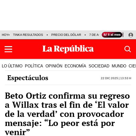
HOY
TINKA RESULTADOS
PRECIO DEL DÓLAR
7 DE AGOSTO
OLLANTA H
LO ÚLTIMO
POLÍTICA
OPINIÓN
ECONOMÍA
SOCIEDAD
MUNDO
CIE
Espectáculos
22 Dic 2025 | 13:53 h
Beto Ortiz confirma su regreso
a Willax tras el fin de ‘El valor
de la verdad’ con provocador
mensaje: “Lo peor está por
venir”