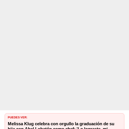
PUEDES VER:
Melissa Klug celebra con orgullo la graduación de su
hija con Abel Lobatón como chef: 'Lo lograste, mi