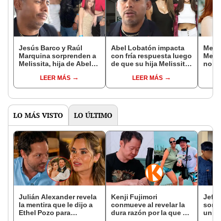
Jesús Barco y Raúl
Abel Lobatón impacta
Melis
Marquina sorprenden a
con fría respuesta luego
Melis
Melissita, hija de Abel
de que su hija Melissita
no ti
Lobatón, con emotivos
no lo reconozca como
con s
LEER MÁS
LEER MÁS
mensajes por su
su padre
Loba
cumpleaños: "Mi flaca
fuera
bella"
LO MÁS VISTO
LO ÚLTIMO
Julián Alexander revela
Kenji Fujimori
Jeffe
la mentira que le dijo a
conmueve al revelar la
sorpr
Ethel Pozo para
dura razón por la que no
un d
conquistarla: “Si no, no
tiene hijos con su
jove