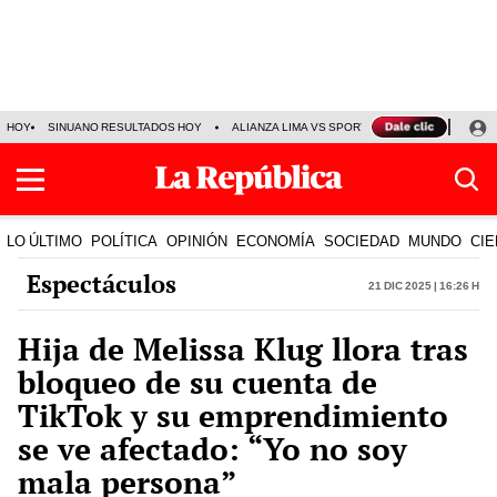
HOY
SINUANO RESULTADOS HOY
ALIANZA LIMA VS SPORT BOYS
JORGE MES
LO ÚLTIMO
POLÍTICA
OPINIÓN
ECONOMÍA
SOCIEDAD
MUNDO
CIE
Espectáculos
21 Dic 2025 | 16:26 h
Hija de Melissa Klug llora tras
bloqueo de su cuenta de
TikTok y su emprendimiento
se ve afectado: “Yo no soy
mala persona”