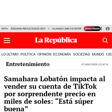
HOY
SINUANO RESULTADOS HOY
ALIANZA LIMA VS SPORT BOYS
JORGE MES
LO ÚLTIMO
POLÍTICA
OPINIÓN
ECONOMÍA
SOCIEDAD
MUNDO
CIE
Entretenimiento
07 Ago 2025 | 12:47 h
Samahara Lobatón impacta al
vender su cuenta de TikTok
por sorprendente precio en
miles de soles: “Está súper
buena”