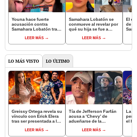
Youna hace fuerte
Samahara Lobatón se
El em
acusación contra
conmueve al revelar por
de Yo
Samahara Lobatón tras
qué su hija se fue a
Sama
reencontrarse con su
Estados Unidos con su
su hi
LEER MÁS
LEER MÁS
hija en Estados Unidos:
padre, Youna: “Es mi
año s
"Para verla tengo que
mayor acto de amor”
luchar"
LO MÁS VISTO
LO ÚLTIMO
Greissy Ortega revela su
Tía de Jefferson Farfán
La ca
vínculo con Erick Elera
acusa a ‘Chevy’ de
peru
tras ser presentada a la
adueñarse de la
el ho
familia de Alisson
orquesta de su hijo 'Cri
Julia
LEER MÁS
LEER MÁS
Pastor: “Es muy amigo
Cri': “Un hipócrita y
disco
mío”
malagradecido”
un i