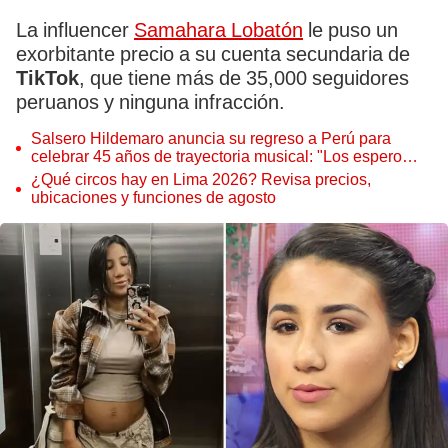
La influencer
Samahara Lobatón
le puso un
exorbitante precio a su cuenta secundaria de
TikTok
, que tiene más de 35,000 seguidores
peruanos y ninguna infracción.
Salsero Hildemaro anuncia su regreso a Perú para
celebrar 45 años de trayectoria musical: "Los espero
para cantar con todos ustedes”
¿Qué circos hay en Lima 2026? Revisa precios,
ubicaciones y funciones de agosto