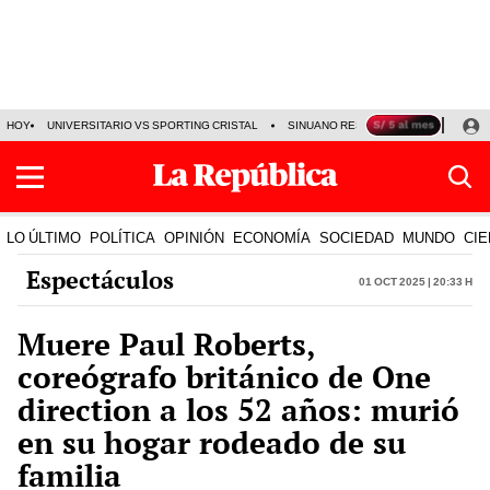
HOY
UNIVERSITARIO VS SPORTING CRISTAL
SINUANO RESULTADOS HOY
CA
LO ÚLTIMO
POLÍTICA
OPINIÓN
ECONOMÍA
SOCIEDAD
MUNDO
CIE
Espectáculos
01 Oct 2025 | 20:33 h
Muere Paul Roberts,
coreógrafo británico de One
direction a los 52 años: murió
en su hogar rodeado de su
familia