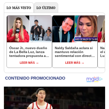
LO MÁS VISTO
LO ÚLTIMO
Óscar Jr., nuevo dueño
Naldy Saldaña aclara si
Nald
de La Bella Luz, lanza
mantuvo relación
el ex
tentadora propuesta a
sentimental con director
Luz n
Naldy Saldaña tras
de La Bella Luz tras
justi
LEER MÁS
LEER MÁS
denuncia por
denunciarlo por
dónd
tocamientos: “Va a
tocamientos: “Me
haber otro tipo de ley”
parece muy bajo”