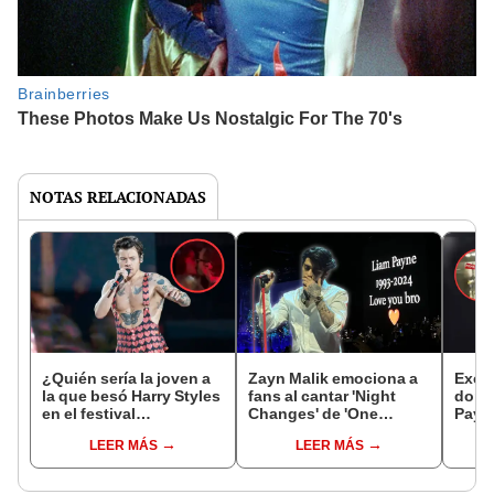
NOTAS RELACIONADAS
¿Quién sería la joven a
Zayn Malik emociona a
Exem
la que besó Harry Styles
fans al cantar 'Night
dond
en el festival
Changes' de 'One
Payn
Glastonbury 2025?
Direction' en honor a
tráfi
LEER MÁS
LEER MÁS
Liam Payne, en México
entre
auto
Arge