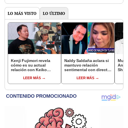
LO MÁS VISTO
LO ÚLTIMO
Kenji Fujimori revela
Naldy Saldaña aclara si
Muere
cómo es su actual
mantuvo relación
Ango
relación con Keiko
sentimental con director
Shirl
Fujimori tras su
de La Bella Luz tras
trági
LEER MÁS
LEER MÁS
ausencia en los
denunciarlo por
Cañe
eventos: "Mi familia es
tocamientos: “Me
Érika, mi suegra..."
parece muy bajo”