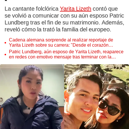
La cantante folclórica
Yarita Lizeth
contó que
se volvió a comunicar con su aún esposo Patric
Lundberg tras el fin de su matrimonio. Además,
reveló cómo la trató la familia del europeo.
Cadena alemana sorprende al realizar reportaje de
Yarita Lizeth sobre su carrera: "Desde el corazón
andino"
Patric Lundberg, aún esposo de Yarita Lizeth, reaparece
en redes con emotivo mensaje tras terminar con la
artista folclórica