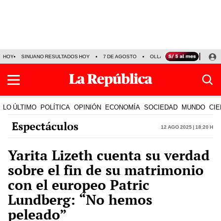
HOY
SINUANO RESULTADOS HOY
7 DE AGOSTO
OLLANTA HUMALA
PAPA
LO ÚLTIMO
POLÍTICA
OPINIÓN
ECONOMÍA
SOCIEDAD
MUNDO
CIE
Espectáculos
12 Ago 2025 | 18:20 h
Yarita Lizeth cuenta su verdad
sobre el fin de su matrimonio
con el europeo Patric
Lundberg: “No hemos
peleado”