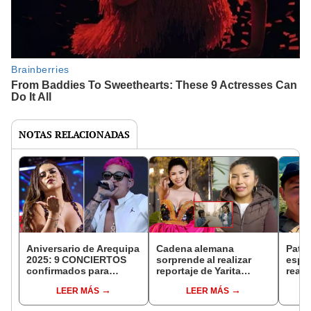
NOTAS RELACIONADAS
Aniversario de Arequipa
Cadena alemana
Patri
2025: 9 CONCIERTOS
sorprende al realizar
espos
confirmados para
reportaje de Yarita
reapa
celebrar su SERENATA
Lizeth sobre su carrera:
emoti
LEER MÁS
LEER MÁS
este 14 de agosto
"Desde el corazón
termi
andino"
folcl