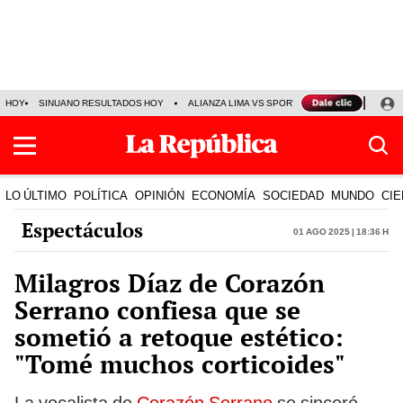
HOY
SINUANO RESULTADOS HOY
ALIANZA LIMA VS SPORT BOYS
JORGE MES
LO ÚLTIMO
POLÍTICA
OPINIÓN
ECONOMÍA
SOCIEDAD
MUNDO
CIE
Espectáculos
01 Ago 2025 | 18:36 h
Milagros Díaz de Corazón
Serrano confiesa que se
sometió a retoque estético:
"Tomé muchos corticoides"