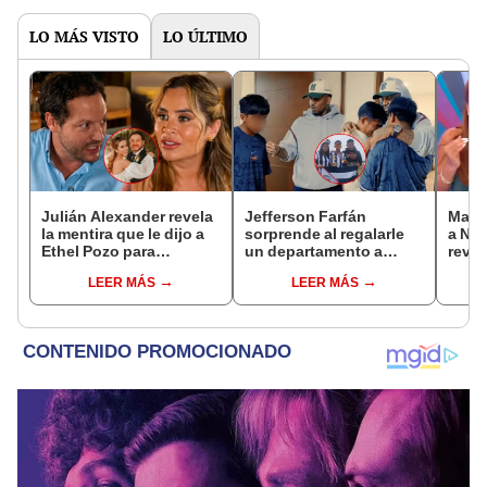
LO MÁS VISTO
LO ÚLTIMO
Julián Alexander revela
Jefferson Farfán
Maga
la mentira que le dijo a
sorprende al regalarle
a Nal
Ethel Pozo para
un departamento a
revel
conquistarla: “Si no, no
joven promesa del
roma
LEER MÁS
LEER MÁS
hubiéramos salido”
fútbol: "Lo hago de
de La
corazón"
más 