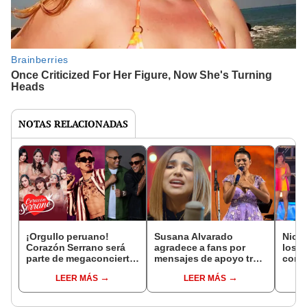
NOTAS RELACIONADAS
¡Orgullo peruano!
Susana Alvarado
Nicko
Corazón Serrano será
agradece a fans por
los e
parte de megaconcierto
mensajes de apoyo tras
con 
en Estados Unidos
sufrir atentado en su
emoci
LEER MÁS
LEER MÁS
junto a artistas
vivienda
“Como
internacionales
tiem