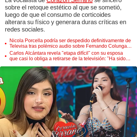
La vocalista de
Corazón Serrano
se sinceró
sobre el retoque estético al que se sometió,
luego de que el consumo de corticoides
alterara su físico y generara duras críticas en
redes sociales.
Nicola Porcella podría ser despedido definitivamente de
Televisa tras polémico audio sobre Fernando Colunga,
según medios mexicanos
Carlos Alcántara revela "etapa difícil" con su esposa
que casi lo obliga a retirarse de la televisión: "Ha sido
muy duro"