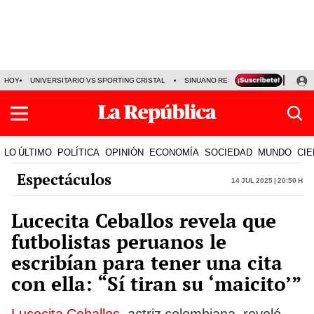
HOY
UNIVERSITARIO VS SPORTING CRISTAL
SINUANO RESULTADOS HOY
CA
LO ÚLTIMO
POLÍTICA
OPINIÓN
ECONOMÍA
SOCIEDAD
MUNDO
CIE
Espectáculos
14 Jul 2025 | 20:50 h
Lucecita Ceballos revela que
futbolistas peruanos le
escribían para tener una cita
con ella: “Sí tiran su ‘maicito’”