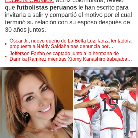
Lucecita Ceballos
, actriz colombiana, reveló
que
futbolistas peruanos
le han escrito para
invitarla a salir y compartió el motivo por el cual
terminó su relación con su esposo después de
30 años juntos.
Óscar Jr., nuevo dueño de La Bella Luz, lanza tentadora
propuesta a Naldy Saldaña tras denuncia por
tocamientos
Jefferson Farfán es captado junto a la hermana de
Darinka Ramírez mientras Xiomy Kanashiro trabajaba:
“Él tiene sus…”