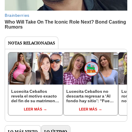
NOTAS RELACIONADAS
Lucecita Ceballos
Lucecita Ceballos no
Lucec
revela el motivo exacto
descarta regresar a ‘Al
rompe
del fin de su matrimonio
fondo hay sitio’: “Fue
no p
tras 30 años de relación:
una experiencia muy
con 
LEER MÁS
LEER MÁS
“Nunca fue celoso”
linda y ojalá se repita”
las r
altib
LO MÁS VISTO
LO ÚLTIMO