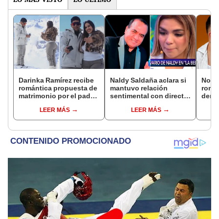
Darinka Ramírez recibe
Naldy Saldaña aclara si
Novi
romántica propuesta de
mantuvo relación
rompe
matrimonio por el padre
sentimental con director
denu
de su hija: "Entre
de La Bella Luz tras
exdir
LEER MÁS
LEER MÁS
nervios, lágrimas y
denunciarlo por
Luz: 
muchísima felicidad"
tocamientos: “Me
apoy
parece muy bajo”