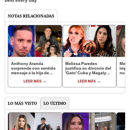
NOTAS RELACIONADAS
Anthony Aranda
Melissa Paredes
Meli
sorprende con sentido
justifica su divorcio del
impac
mensaje a la hija de
'Gato' Cuba y Magaly
no re
Melissa Paredes y 'Gato'
Medina la encara:
'Gato
LEER MÁS
LEER MÁS
Cuba por el Día del
"¿Sufres de amnesia?"
moti
Padre: "Yo no soy papá"
depo
LO MÁS VISTO
LO ÚLTIMO