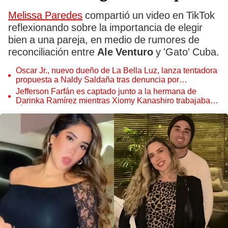
Melissa Paredes
compartió un video en TikTok
reflexionando sobre la importancia de elegir
bien a una pareja, en medio de rumores de
reconciliación entre
Ale Venturo
y 'Gato' Cuba.
Óscar Jr., nuevo dueño de La Bella Luz, lanza tentadora
propuesta a Naldy Saldaña tras denuncia por
tocamientos
Jefferson Farfán es captado junto a la hermana de
Darinka Ramírez mientras Xiomy Kanashiro trabajaba:
“Él tiene sus…”