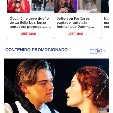
Óscar Jr., nuevo dueño
Jefferson Farfán es
Naldy
de La Bella Luz, lanza
captado junto a la
mant
tentadora propuesta a
hermana de Darinka
senti
Naldy Saldaña tras
Ramírez mientras Xiomy
de La
LEER MÁS
LEER MÁS
denuncia por
Kanashiro trabajaba: “Él
denun
tocamientos: “Va a
tiene sus…”
toca
haber otro tipo de ley”
pare