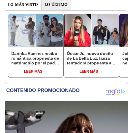
LO MÁS VISTO
LO ÚLTIMO
Darinka Ramírez recibe
Óscar Jr., nuevo dueño
Jeffe
romántica propuesta de
de La Bella Luz, lanza
capta
matrimonio por el padre
tentadora propuesta a
herm
de su hija: "Entre
Naldy Saldaña tras
Ramí
LEER MÁS
LEER MÁS
nervios, lágrimas y
denuncia por
Kanas
muchísima felicidad"
tocamientos: “Va a
tien
haber otro tipo de ley”