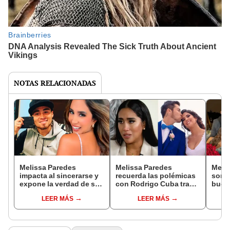
NOTAS RELACIONADAS
Melissa Paredes
Melissa Paredes
Meli
impacta al sincerarse y
recuerda las polémicas
sorpr
expone la verdad de su
con Rodrigo Cuba tras
buena
relación con 'Gato'
su separación: “Éramos
Rodr
LEER MÁS
LEER MÁS
Cuba: "Al final nos
dos jóvenes con cólera”
Anth
dimos cuenta"
"Tien