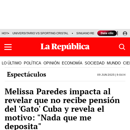
HOY
UNIVERSITARIO VS SPORTING CRISTAL
SINUANO RESULTADOS HOY
CA
LO ÚLTIMO
POLÍTICA
OPINIÓN
ECONOMÍA
SOCIEDAD
MUNDO
CIE
Espectáculos
09 Jun 2025 | 9:04 h
Melissa Paredes impacta al
revelar que no recibe pensión
del 'Gato' Cuba y revela el
motivo: "Nada que me
deposita"