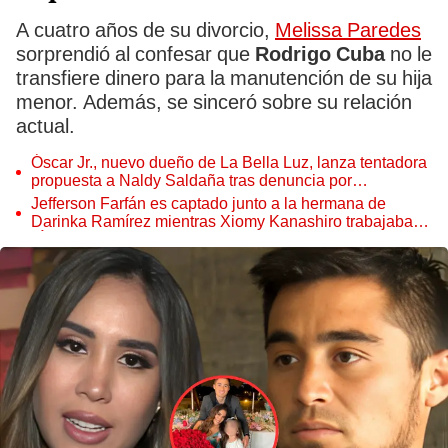
A cuatro años de su divorcio,
Melissa Paredes
sorprendió al confesar que
Rodrigo Cuba
no le
transfiere dinero para la manutención de su hija
menor. Además, se sinceró sobre su relación
actual.
Óscar Jr., nuevo dueño de La Bella Luz, lanza tentadora
propuesta a Naldy Saldaña tras denuncia por
tocamientos
Jefferson Farfán es captado junto a la hermana de
Darinka Ramírez mientras Xiomy Kanashiro trabajaba:
“Él tiene sus…”