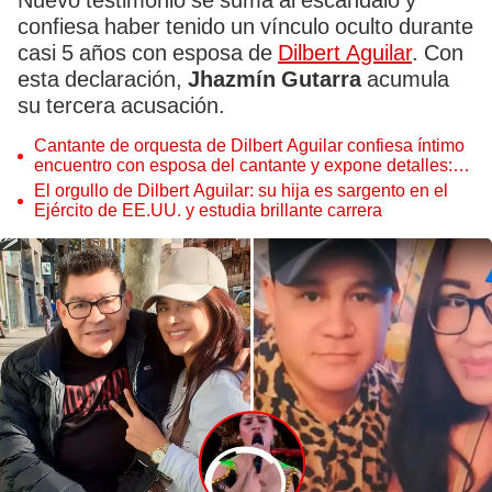
Nuevo testimonio se suma al escándalo y
confiesa haber tenido un vínculo oculto durante
casi 5 años con esposa de
Dilbert Aguilar
. Con
esta declaración,
Jhazmín Gutarra
acumula
su tercera acusación.
Cantante de orquesta de Dilbert Aguilar confiesa íntimo
encuentro con esposa del cantante y expone detalles:
"Teníamos encontrones"
El orgullo de Dilbert Aguilar: su hija es sargento en el
Ejército de EE.UU. y estudia brillante carrera