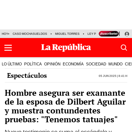
HOY
CASO MOCHASUELDOS
MIGUEL TORRES
LEY PULPÍN
PRECIO DEL
LO ÚLTIMO
POLÍTICA
OPINIÓN
ECONOMÍA
SOCIEDAD
MUNDO
CIE
Espectáculos
05 Jun 2025 | 8:41 h
Hombre asegura ser examante
de la esposa de Dilbert Aguilar
y muestra contundentes
pruebas: "Tenemos tatuajes"