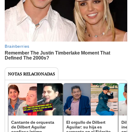
NOTAS RELACIONADAS
Cantante de orquesta
El orgullo de Dilbert
Dilbe
de Dilbert Aguilar
Aguilar: su hija es
inesp
confiesa íntimo
sargento en el Ejército
enter