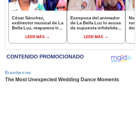
César Sánchez,
Exesposa del animador
Novi
exdirector musical de La
de La Bella Luz lo acusa
rompe
Bella Luz, reaparece tras
de supuesta infidelidad
denu
denuncia de Naldy
con Naldy Saldaña y
exdir
LEER MÁS
LEER MÁS
Saldaña con polémico
expone chats
Luz: 
pedido: "Pido respetar
apoy
la presunción de
inocencia"