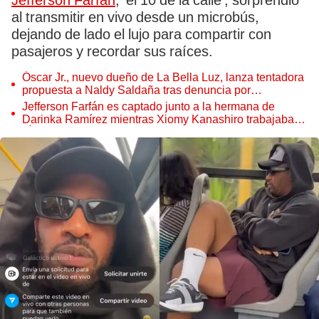
Jefferson Farfán
, 'el 10 de la calle', sorprendió
al transmitir en vivo desde un microbús,
dejando de lado el lujo para compartir con
pasajeros y recordar sus raíces.
Óscar Jr., nuevo dueño de La Bella Luz, lanza tentadora
propuesta a Naldy Saldaña tras denuncia por
tocamientos
Jefferson Farfán es captado junto a la hermana de
Darinka Ramírez mientras Xiomy Kanashiro trabajaba:
“Él tiene sus…”