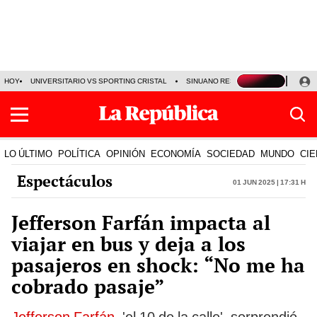
HOY
UNIVERSITARIO VS SPORTING CRISTAL
SINUANO RESULTADOS HOY
CA
LO ÚLTIMO
POLÍTICA
OPINIÓN
ECONOMÍA
SOCIEDAD
MUNDO
CIE
Espectáculos
01 Jun 2025 | 17:31 h
Jefferson Farfán impacta al
viajar en bus y deja a los
pasajeros en shock: “No me ha
cobrado pasaje”