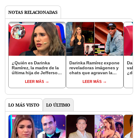
NOTAS RELACIONADAS
¿Quién es Darinka
Darinka Ramírez expone
Darin
Ramírez, la madre de la
reveladoras imágenes y
valor
última hija de Jefferson
chats que agravan la
¿dónd
Farfán que promete
situación legal de
conf
LEER MÁS
LEER MÁS
sacudir ‘El valor de la
Jefferson Farfán
Jeffe
verdad’?
LO MÁS VISTO
LO ÚLTIMO