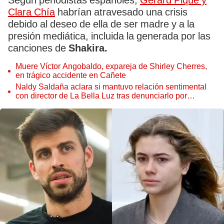
Según periodistas españoles,
Gerard Piqué y
Clara Chía
habrían atravesado una crisis
debido al deseo de ella de ser madre y a la
presión mediática, incluida la generada por las
canciones de
Shakira.
Muere Víctor Angobaldo, expareja de Shirley Cherres,
en trágico accidente en Cañete
Naldy Saldaña aclara si mantuvo relación sentimental
con director de La Bella Luz tras denunciarlo por
tocamientos: “Me parece muy bajo”