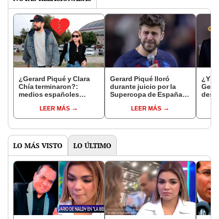
¿Gerard Piqué y Clara
Gerard Piqué lloró
¿Y Cl
Chía terminaron?:
durante juicio por la
Gerar
medios españoles
Supercopa de España:
desc
informan sobre una
"En otro país tendría
pelir
LEER MÁS
LEER MÁS
supuesta ruptura
una estatua"
LO MÁS VISTO
LO ÚLTIMO