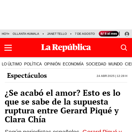
HOY
OLLANTA HUMALA
JANET TELLO
7 DE AGOSTO
TINKA RESULTADOS
LO ÚLTIMO
POLÍTICA
OPINIÓN
ECONOMÍA
SOCIEDAD
MUNDO
CIE
Espectáculos
24 Abr 2025 | 12:28 h
¿Se acabó el amor? Esto es lo
que se sabe de la supuesta
ruptura entre Gerard Piqué y
Clara Chía