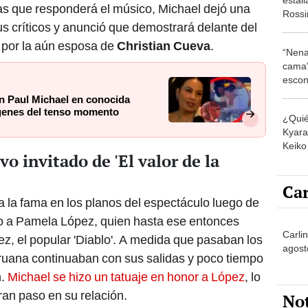
as que responderá el músico, Michael dejó una
Rossin
us críticos y anunció que demostrará delante del
hijo 
mujer
e por la aún esposa de
Christian Cueva
.
“Nena
cama”
escon
los E
n Paul Michael en conocida
ágenes del tenso momento
¿Quié
Kyara 
Keiko 
vo invitado de 'El valor de la
contra
Car
a la fama en los planos del espectáculo luego de
to a Pamela López, quien hasta ese entonces
Carli
z, el popular 'Diablo'. A medida que pasaban los
agost
peruana continuaban con sus salidas y poco tiempo
n.
Michael se hizo un tatuaje en honor a López
, lo
ran paso en su relación.
No