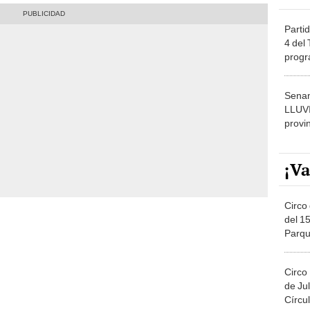
Partid
4 del
progr
dónde
Senam
LLUV
provi
¡Va
Circo 
del 15
Parqu
Migue
Circo
de Jul
Círcul