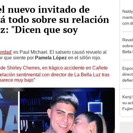
el nuevo invitado de
Naldy
rá todo sobre su relación
mantu
con d
z: "Dicen que soy
tras 
tocam
Revel
bajo”
sobre
Bella
verdad'
es Paul Michael. El salsero causó revuelo al
r que siente por
Pamela López
en el sillón rojo.
canta
“¿Vie
de Shirley Cherres, en trágico accidente en Cañete
Espos
direct
lación sentimental con director de La Bella Luz tras
parece muy bajo”
defie
confe
con N
Kenji
dos a
su ac
Fujim
los ev
Érika,