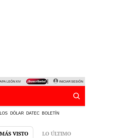
APA LEÓN XIV
NALDY SALDAÑA
INICIAR SESIÓN
LA BELLA LUZ
MAGALY MEDINA
HORÓS
LOS
DÓLAR
DATEC
BOLETÍN
 MÁS VISTO
LO ÚLTIMO