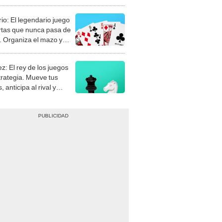
rio: El legendario juego
rtas que nunca pasa de
 Organiza el mazo y
stra tu habilidad.
z: El rey de los juegos
trategia. Mueve tus
, anticipa al rival y
gue el jaque mate.