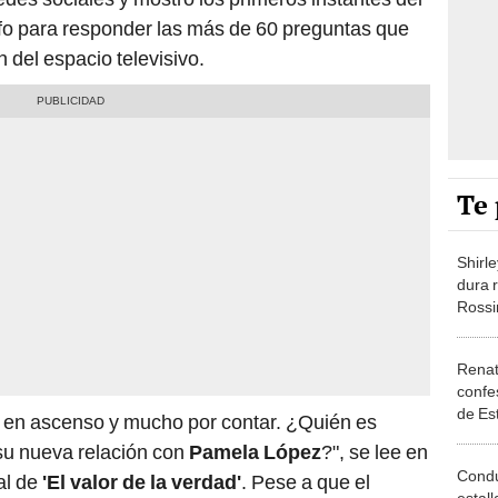
afo para responder las más de 60 preguntas que
n del espacio televisivo.
Te 
Shirl
dura 
Rossi
“No te
caram
Renat
confe
de Es
a en ascenso y mucho por contar. ¿Quién es
condu
su nueva relación con
Pamela López
?", se lee en
me re
Condu
al de
'El valor de la verdad'
. Pese a que el
estal