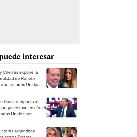
puede interesar
ey Cherres expone la
realidad de Renato
ni en Estados Unidos:
nía ni para un
elo”
o Rossini impacta al
sar que estuvo en cárcel
tados Unidos por
cir ebrio: "Los cubanos
conocieron"
ctores argentinos
lan contra Renato