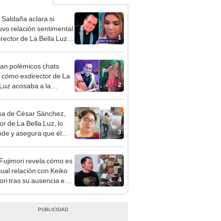
 Saldaña aclara si
vo relación sentimental
1
irector de La Bella Luz
denunciarlo por
ientos: “Me parece muy
an polémicos chats
 cómo exdirector de La
2
 Luz acosaba a la
nte Claudia Salazar:
nes?, te espero”
a de César Sánchez,
or de La Bella Luz, lo
3
nde y asegura que él
só relación clandestina
aldy Saldaña: "Hace
 Fujimori revela cómo es
ños"
tual relación con Keiko
4
ori tras su ausencia en
entos: "Mi familia es
 mi suegra..."