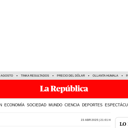
E AGOSTO
TINKA RESULTADOS
PRECIO DEL DÓLAR
OLLANTA HUMALA
P
N
ECONOMÍA
SOCIEDAD
MUNDO
CIENCIA
DEPORTES
ESPECTÁCU
23 Abr 2025 | 21:01 h
LO