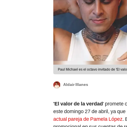
Paul Michael es el octavo invitado de 'El v
Aldair Illanes
'El valor de la verdad
' promete 
este domingo 27 de abril, ya que 
actual pareja de Pamela López
.
promocional en sus cuentas de re