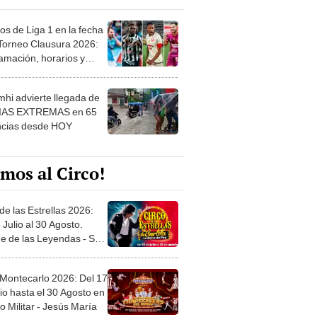
os de Liga 1 en la fecha
 Torneo Clausura 2026:
amación, horarios y
 ver
hi advierte llegada de
IAS EXTREMAS en 65
ncias desde HOY
mos al Circo!
de las Estrellas 2026:
 Julio al 30 Agosto.
e de las Leyendas - San
l
 Montecarlo 2026: Del 17
io hasta el 30 Agosto en
o Militar - Jesús María