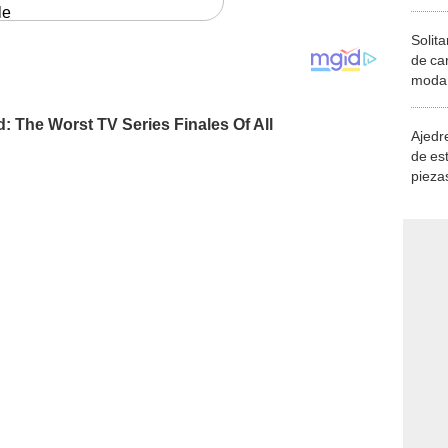
le
Solita
de ca
moda.
demue
Ajedre
de es
piezas
consi