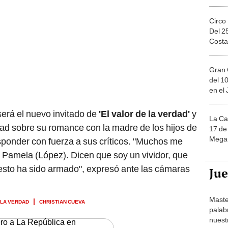
Circo
Del 2
Costa
Gran 
del 10
en el
será el nuevo invitado de
'El valor de la verdad'
y
La Ca
ad sobre su romance con la madre de los hijos de
17 de 
Mega 
ponder con fuerza a sus críticos. "Muchos me
 Pamela (López). Dicen que soy un vividor, que
esto ha sido armado", expresó ante las cámaras
Ju
Maste
 LA VERDAD
CHRISTIAN CUEVA
palab
nuest
ero a La República en