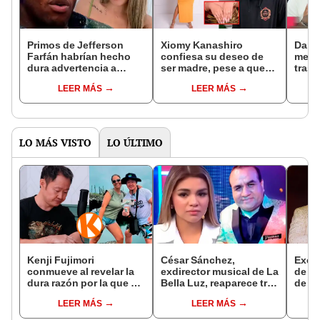
Primos de Jefferson
Xiomy Kanashiro
Darin
Farfán habrían hecho
confiesa su deseo de
medi
dura advertencia a
ser madre, pese a que
tras 
Darinka Ramírez para
Jefferson Farfán no
Jeffe
LEER MÁS
LEER MÁS
que no lo denuncie:
quiera más hijos: “Uno
viole
"Piensa en tu hija"
o dos”
LO MÁS VISTO
LO ÚLTIMO
Kenji Fujimori
César Sánchez,
Exes
conmueve al revelar la
exdirector musical de La
de La
dura razón por la que no
Bella Luz, reaparece tras
de su
tiene hijos con su
denuncia de Naldy
con 
LEER MÁS
LEER MÁS
esposa Erika Muñóz: "El
Saldaña con polémico
expo
proceso judicial"
pedido: "Pido respetar