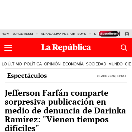
HOY
JORGE MESSI
ALIANZA LIMA VS SPORT BOYS
KENJI FUJIMORI
PRE
LO ÚLTIMO
POLÍTICA
OPINIÓN
ECONOMÍA
SOCIEDAD
MUNDO
CIE
Espectáculos
08 Abr 2025 | 11:55 h
Jefferson Farfán comparte
sorpresiva publicación en
medio de denuncia de Darinka
Ramírez: "Vienen tiempos
difíciles"