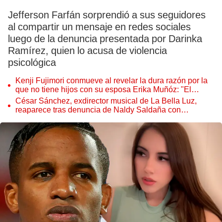
Jefferson Farfán sorprendió a sus seguidores
al compartir un mensaje en redes sociales
luego de la denuncia presentada por Darinka
Ramírez, quien lo acusa de violencia
psicológica
Kenji Fujimori conmueve al revelar la dura razón por la
que no tiene hijos con su esposa Erika Muñóz: "El
proceso judicial"
César Sánchez, exdirector musical de La Bella Luz,
reaparece tras denuncia de Naldy Saldaña con
polémico pedido