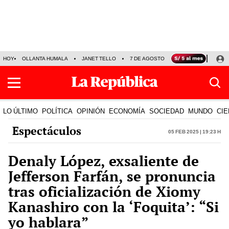
HOY
OLLANTA HUMALA
JANET TELLO
7 DE AGOSTO
TINKA RESULTADOS
LO ÚLTIMO
POLÍTICA
OPINIÓN
ECONOMÍA
SOCIEDAD
MUNDO
CIE
Espectáculos
05 Feb 2025 | 19:23 h
Denaly López, exsaliente de
Jefferson Farfán, se pronuncia
tras oficialización de Xiomy
Kanashiro con la ‘Foquita’: “Si
yo hablara”