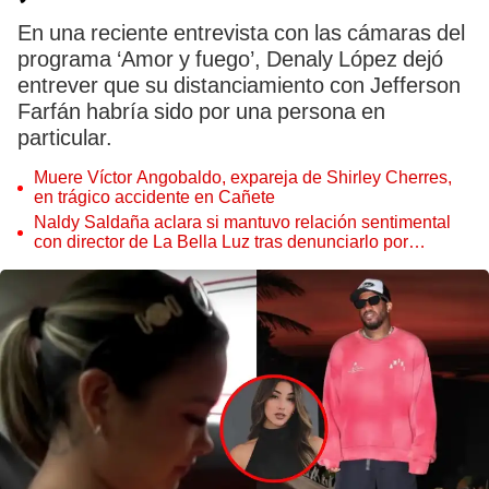
En una reciente entrevista con las cámaras del
programa ‘Amor y fuego’, Denaly López dejó
entrever que su distanciamiento con Jefferson
Farfán habría sido por una persona en
particular.
Muere Víctor Angobaldo, expareja de Shirley Cherres,
en trágico accidente en Cañete
Naldy Saldaña aclara si mantuvo relación sentimental
con director de La Bella Luz tras denunciarlo por
tocamientos: “Me parece muy bajo”