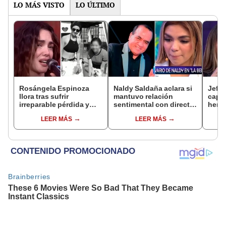
LO MÁS VISTO
LO ÚLTIMO
Rosángela Espinoza
Naldy Saldaña aclara si
Jeffe
llora tras sufrir
mantuvo relación
capta
irreparable pérdida y
sentimental con director
herm
comparte desgarrador
de La Bella Luz tras
Ramí
LEER MÁS
LEER MÁS
mensaje: "Descansa en
denunciarlo por
Kanas
paz, mi bebé"
tocamientos: “Me
tien
parece muy bajo”