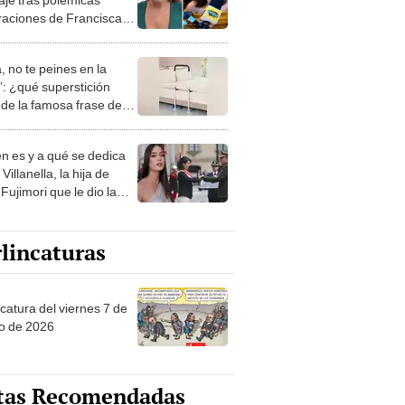
raciones de Francisca
son: "Las más 'good
..."
, no te peines en la
: ¿qué superstición
de la famosa frase de
nanitos Verdes?
n es y a qué se dedica
Villanella, la hija de
Fujimori que le dio la
 a nivel nacional?
lincaturas
catura del viernes 7 de
o de 2026
tas Recomendadas