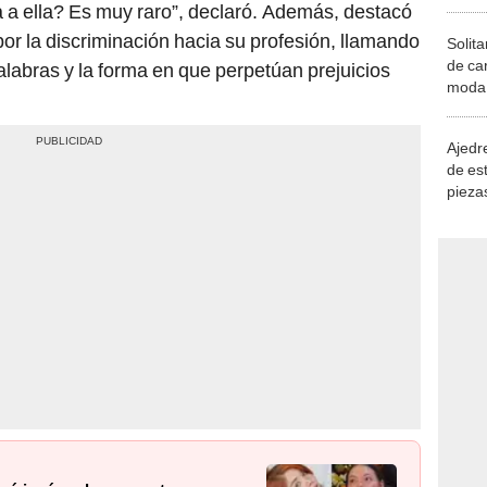
 a ella? Es muy raro”, declaró. Además, destacó
or la discriminación hacia su profesión, llamando
Solita
de ca
alabras y la forma en que perpetúan prejuicios
moda.
demue
Ajedre
de es
piezas
consi