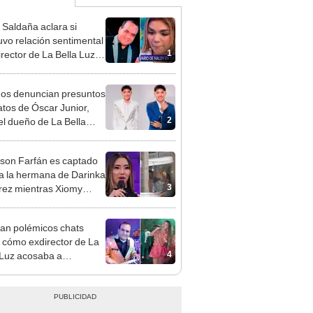
 Saldaña aclara si
vo relación sentimental
1
irector de La Bella Luz
denunciarlo por
ientos: “Me parece muy
gos denuncian presuntos
atos de Óscar Junior,
2
del dueño de La Bella
"Humilla a los demás"
rson Farfán es captado
 a la hermana de Darinka
3
ez mientras Xiomy
hiro trabajaba: “Él tiene
”
an polémicos chats
 cómo exdirector de La
4
 Luz acosaba a
tante: “¿Vienes?, te
o”