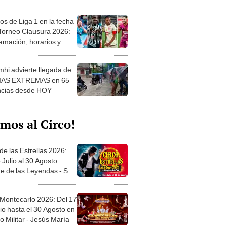
os de Liga 1 en la fecha
 Torneo Clausura 2026:
amación, horarios y
 ver
hi advierte llegada de
IAS EXTREMAS en 65
ncias desde HOY
mos al Circo!
de las Estrellas 2026:
 Julio al 30 Agosto.
e de las Leyendas - San
l
 Montecarlo 2026: Del 17
io hasta el 30 Agosto en
o Militar - Jesús María