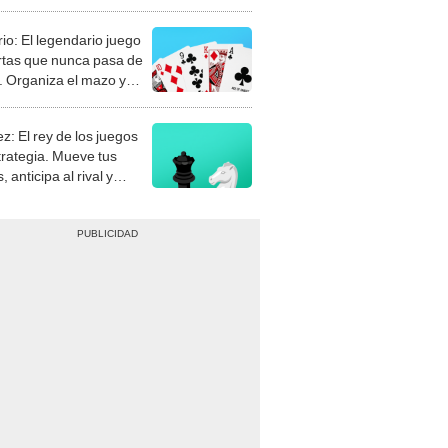
rio: El legendario juego
rtas que nunca pasa de
 Organiza el mazo y
stra tu habilidad.
z: El rey de los juegos
trategia. Mueve tus
, anticipa al rival y
gue el jaque mate.