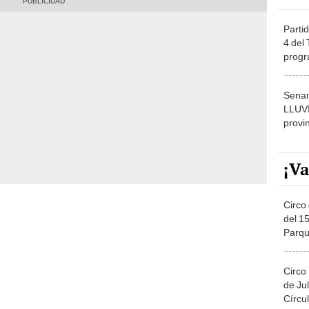
Partid
4 del
progr
dónde
Senam
LLUV
provi
¡Va
Circo 
del 15
Parqu
Migue
Circo
de Jul
Círcul