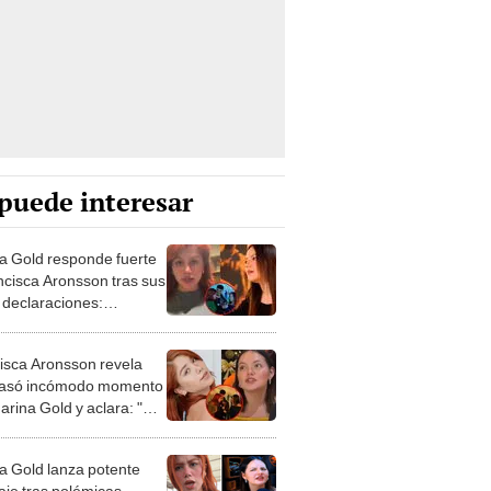
puede interesar
a Gold responde fuerte
ncisca Aronsson tras sus
 declaraciones:
oco te quería ver"
isca Aronsson revela
pasó incómodo momento
arina Gold y aclara: "No
o que mi imagen sea
ionada con ella"
a Gold lanza potente
je tras polémicas