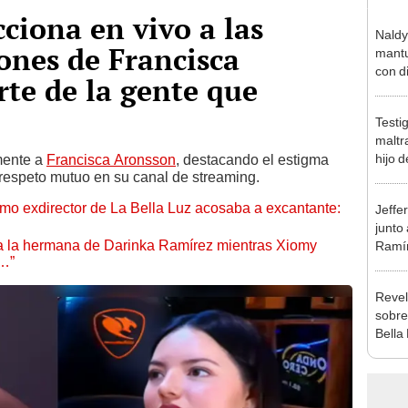
ciona en vivo a las
Naldy
iones de Francisca
mantu
con d
rte de la gente que
tras 
tocam
Testi
bajo”
maltr
hijo 
mente a
Francisca Aronsson
, destacando el estigma
 respeto mutuo en su canal de streaming.
Luz: 
mo exdirector de La Bella Luz acosaba a excantante:
Jeffe
junto
 a la hermana de Darinka Ramírez mientras Xiomy
Ramír
s…”
Kanas
sus…
Revel
sobre
Bella
excan
esper