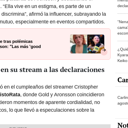
. “Ella vive en un estigma, es parte de un
decla
Arons
 discrimina”, afirmó la influencer, subrayando la
vibes'
 mutuo, especialmente en eventos compartidos.
“Nena
cama”
escon
los E
e tras polémicas
sson: "Las más 'good
¿Quié
Kyara 
Keiko 
contra
en su stream a las declaraciones
Car
inó en el cumpleaños del streamer Cristopher
istoRata
, donde Gold y Aronsson coincidieron
Carlin
ieron momentos de aparente cordialidad, no
agost
cos, lo que llevó a especulaciones sobre la
No