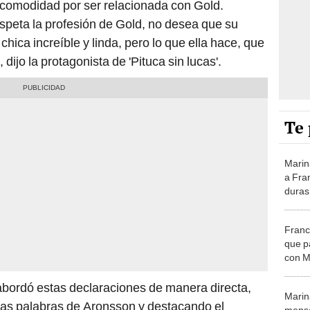
ncomodidad por ser relacionada con Gold.
speta la profesión de Gold, no desea que su
hica increíble y linda, pero lo que ella hace, que
dijo la protagonista de 'Pituca sin lucas'.
Te 
Marin
a Fra
duras
"Tamp
Franc
que 
con M
quier
relac
abordó estas declaraciones de manera directa,
Marin
las palabras de Aronsson y destacando el
mensa