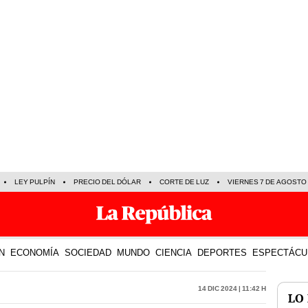
LEY PULPÍN
PRECIO DEL DÓLAR
CORTE DE LUZ
VIERNES 7 DE AGOSTO
N
ECONOMÍA
SOCIEDAD
MUNDO
CIENCIA
DEPORTES
ESPECTÁCU
14 Dic 2024 | 11:42 h
LO