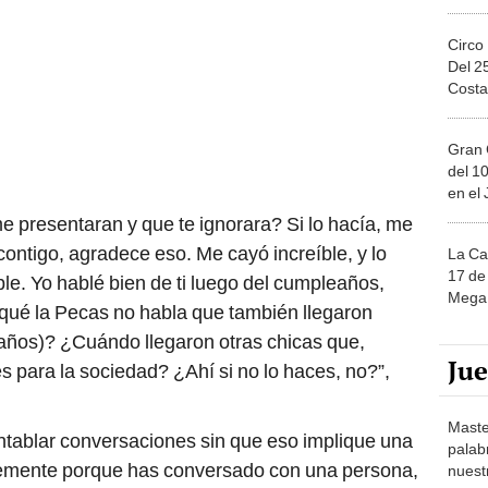
Circo
Del 2
Costa
Gran 
del 10
en el
 presentaran y que te ignorara? Si lo hacía, me
 contigo, agradece eso. Me cayó increíble, y lo
La Ca
17 de 
le. Yo hablé bien de ti luego del cumpleaños,
Mega 
qué la Pecas no habla que también llegaron
eaños)? ¿Cuándo llegaron otras chicas que,
Ju
s para la sociedad? ¿Ahí si no lo haces, no?”,
Maste
entablar conversaciones sin que eso implique una
palab
plemente porque has conversado con una persona,
nuest