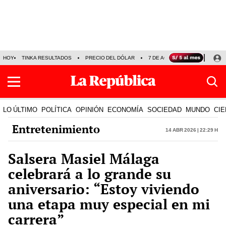
HOY
TINKA RESULTADOS
PRECIO DEL DÓLAR
7 DE AGOSTO
OLLANTA H
LO ÚLTIMO
POLÍTICA
OPINIÓN
ECONOMÍA
SOCIEDAD
MUNDO
CIE
Entretenimiento
14 Abr 2026 | 22:29 h
Salsera Masiel Málaga
celebrará a lo grande su
aniversario: “Estoy viviendo
una etapa muy especial en mi
carrera”