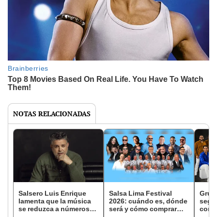
NOTAS RELACIONADAS
Salsero Luis Enrique
Salsa Lima Festival
Grup
lamenta que la música
2026: cuándo es, dónde
segu
se reduzca a números:
será y cómo comprar
conci
“Hay gente que puede
entradas en Teleticket
cono