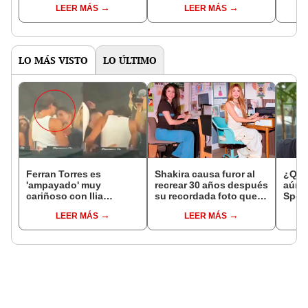
LEER MÁS
LEER MÁS
tener no sé cuántos
será
likes, pero no te venden
un show”
LO MÁS VISTO
LO ÚLTIMO
Ferran Torres es
Shakira causa furor al
¿Quié
'ampayado' muy
recrear 30 años después
aún 
cariñoso con Ilia
su recordada foto que
Spoy
Topuria, luchador de
se convirtió en meme
lo pe
LEER MÁS
LEER MÁS
artes marciales, y
hura
desata gran revuelo en
redes sociales