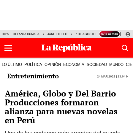
HOY
OLLANTA HUMALA
JANET TELLO
7 DE AGOSTO
TINKA RESULTADOS
LO ÚLTIMO
POLÍTICA
OPINIÓN
ECONOMÍA
SOCIEDAD
MUNDO
CIE
Entretenimiento
24 Mar 2026 | 13:04 h
América, Globo y Del Barrio
Producciones formaron
alianza para nuevas novelas
en Perú