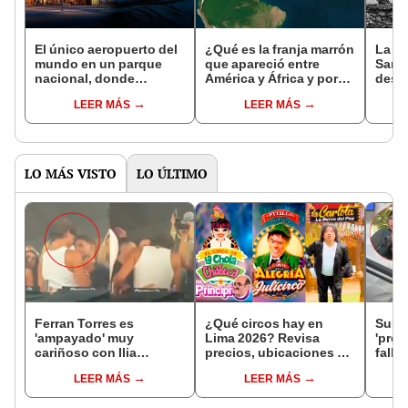
El único aeropuerto del
¿Qué es la franja marrón
La Ni
mundo en un parque
que apareció entre
Santa
nacional, donde
América y África y por
desti
prohíben aviones
qué sería una amenaza
carab
LEER MÁS
LEER MÁS
antiguos y puedes ver la
en el océano Atlántico?
Amér
Vía Lactea: está en
América
LO MÁS VISTO
LO ÚLTIMO
Ferran Torres es
¿Qué circos hay en
Susy 
'ampayado' muy
Lima 2026? Revisa
'prog
cariñoso con Ilia
precios, ubicaciones y
falle
Topuria, luchador de
funciones de agosto
no er
LEER MÁS
LEER MÁS
artes marciales, y
bioló
desata gran revuelo en
papá