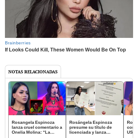
NOTAS RELACIONADAS
Rosangela Espinoza
Rosángela Espinoza
Rosá
lanza cruel comentario a
presume su título de
confi
Onelia Molina: “La
licenciada y lanza
US$10
cenicienta fue ella, en
mensaje a sus
arrep