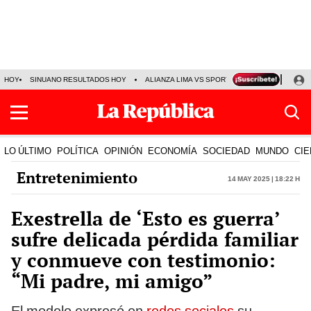
HOY
SINUANO RESULTADOS HOY
ALIANZA LIMA VS SPORT BOYS
JORGE MES
LO ÚLTIMO
POLÍTICA
OPINIÓN
ECONOMÍA
SOCIEDAD
MUNDO
CIE
Entretenimiento
14 May 2025 | 18:22 h
Exestrella de ‘Esto es guerra’
sufre delicada pérdida familiar
y conmueve con testimonio:
“Mi padre, mi amigo”