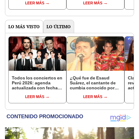
LEER MÁS
LEER MÁS
vez de perder su zapato,
detractores: “Que
chic
perdió al novio”
empiece el hate”
LO MÁS VISTO
LO ÚLTIMO
Todos los conciertos en
¿Qué fue de Esaud
Claud
Perú 2026: agenda
Suárez, el cantante de
revel
actualizada con fechas,
cumbia conocido por
actua
recintos y entradas
éxitos como 'Triste
Dilbe
LEER MÁS
LEER MÁS
payaso', 'Historia de
"Ten
amor' y 'Un hombre no
llora'?