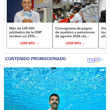
Más de 145 000
Cronograma de pagos
Gobi
jubilados de la ONP
de sueldos y pensiones
todos
reciben un 25%
de agosto 2026 vía
año a
adicional en su pensión
Banco de la Nación:
excep
LEER MÁS
LEER MÁS
en agosto
conoce las fechas de
Navi
depósito