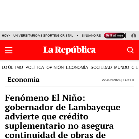
HOY
UNIVERSITARIO VS SPORTING CRISTAL
SINUANO RESULTADOS HOY
CA
LO ÚLTIMO
POLÍTICA
OPINIÓN
ECONOMÍA
SOCIEDAD
MUNDO
CIE
Economía
22 Jun 2026 | 14:51 h
Fenómeno El Niño:
gobernador de Lambayeque
advierte que crédito
suplementario no asegura
continuidad de obras de