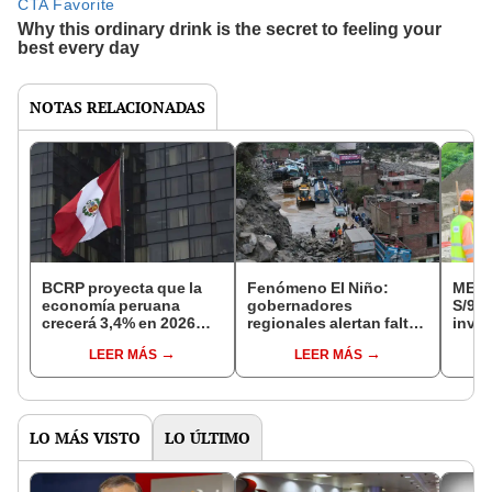
NOTAS RELACIONADAS
BCRP proyecta que la
Fenómeno El Niño:
MEF s
economía peruana
gobernadores
S/9.5
crecerá 3,4% en 2026
regionales alertan falta
inver
pese a un Niño Costero
de medidas urgentes en
preve
LEER MÁS
LEER MÁS
fuerte
crédito suplementario
entre
LO MÁS VISTO
LO ÚLTIMO