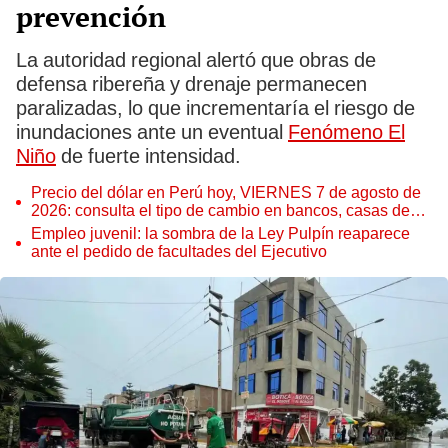
prevención
La autoridad regional alertó que obras de
defensa ribereña y drenaje permanecen
paralizadas, lo que incrementaría el riesgo de
inundaciones ante un eventual
Fenómeno El
Niño
de fuerte intensidad.
Precio del dólar en Perú hoy, VIERNES 7 de agosto de
2026: consulta el tipo de cambio en bancos, casas de
cambio y plataformas digitales
Empleo juvenil: la sombra de la Ley Pulpín reaparece
ante el pedido de facultades del Ejecutivo