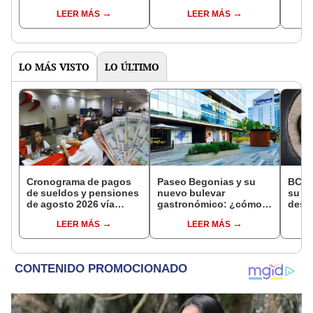
herederos de fonavistas
aportantes: ¿quiénes
mayo
LEER MÁS
LEER MÁS
fallecidos para cobrar
pueden inscribirse y
en li
en Banco de la Nación
qué falta para nuevos
benef
pagos?
LO MÁS VISTO
LO ÚLTIMO
Cronograma de pagos
Paseo Begonias y su
BCR 
de sueldos y pensiones
nuevo bulevar
su Di
de agosto 2026 vía
gastronómico: ¿cómo
desig
Banco de la Nación:
será su food hall y qué
repre
LEER MÁS
LEER MÁS
conoce las fechas de
restaurantes tiene?
Ejecu
depósito