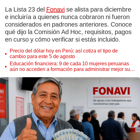
La Lista 23 del
Fonavi
se alista para diciembre
e incluiría a quienes nunca cobraron ni fueron
considerados en padrones anteriores. Conoce
qué dijo la Comisión Ad Hoc, requisitos, pagos
en curso y cómo verificar si estás incluido.
Precio del dólar hoy en Perú: así cotiza el tipo de
cambio para este 5 de agosto
Educación financiera: 9 de cada 10 mujeres peruanas
aún no acceden a formación para administrar mejor su
dinero