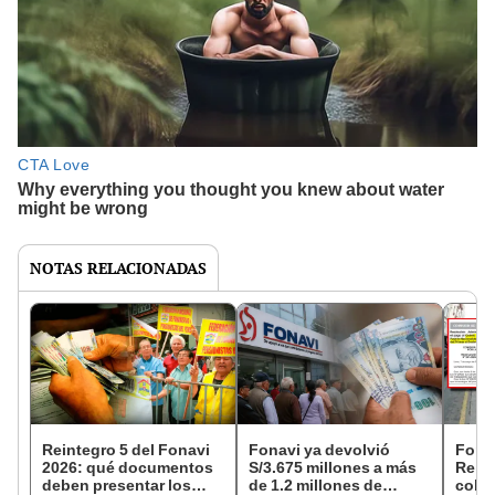
NOTAS RELACIONADAS
Reintegro 5 del Fonavi
Fonavi ya devolvió
Fonav
2026: qué documentos
S/3.675 millones a más
Reint
deben presentar los
de 1.2 millones de
cobra