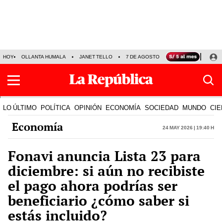
HOY
OLLANTA HUMALA
JANET TELLO
7 DE AGOSTO
TINKA RESULTADOS
LO ÚLTIMO
POLÍTICA
OPINIÓN
ECONOMÍA
SOCIEDAD
MUNDO
CIE
Economía
24 May 2026 | 19:40 h
Fonavi anuncia Lista 23 para
diciembre: si aún no recibiste
el pago ahora podrías ser
beneficiario ¿cómo saber si
estás incluido?