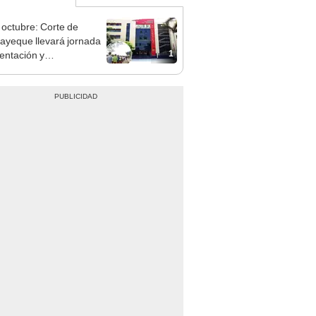
 octubre: Corte de
yeque llevará jornada
1
ientación y
ilización jurídica al
o juvenil “José Quiñones
ales”