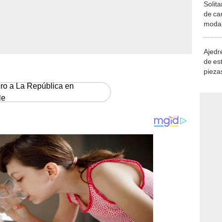
Solita
de ca
moda.
demue
Ajedre
de es
piezas
consi
ero a La República en
le