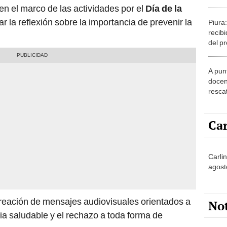
opera
a en el marco de las actividades por el
Día de la
ar la reflexión sobre la importancia de prevenir la
Piura
recib
del p
Midis
Huan
A pun
docen
rescat
pedag
Car
Carlin
agost
creación de mensajes audiovisuales orientados a
No
ia saludable y el rechazo a toda forma de