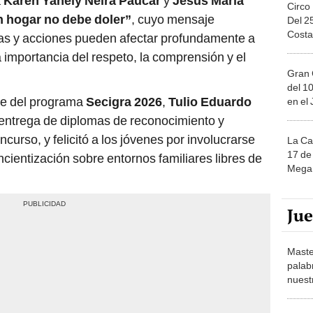
a
Karen Yanely Neira Paucar
y
Jesús María
Circo
 hogar no debe doler”
, cuyo mensaje
Del 2
Costa
ras y acciones pueden afectar profundamente a
 importancia del respeto, la comprensión y el
Gran 
del 10
ble del programa
Secigra 2026
,
Tulio Eduardo
en el
 entrega de diplomas de reconocimiento y
curso, y felicitó a los jóvenes por involucrarse
La Ca
17 de 
cientización sobre entornos familiares libres de
Mega 
Ju
Maste
palab
nuest