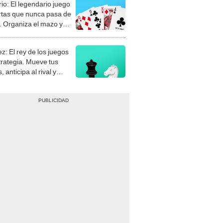
rio: El legendario juego
rtas que nunca pasa de
 Organiza el mazo y
stra tu habilidad.
z: El rey de los juegos
trategia. Mueve tus
, anticipa al rival y
gue el jaque mate.