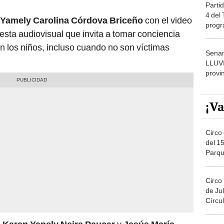
Partid
4 del
Yamely Carolina Córdova Briceño
con el video
progr
esta audiovisual que invita a tomar conciencia
dónde
en los niños, incluso cuando no son víctimas
Senam
LLUV
provi
¡Va
Circo 
del 15
Parqu
Migue
Circo
de Jul
Círcul