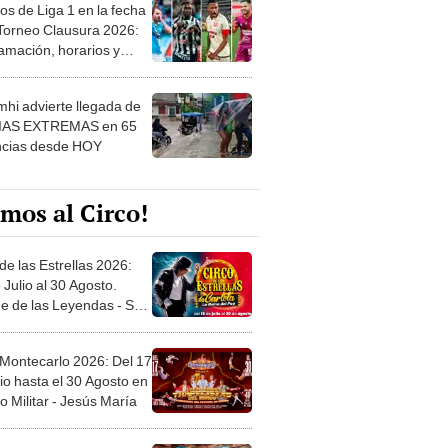
os de Liga 1 en la fecha
 Torneo Clausura 2026:
amación, horarios y
 ver
hi advierte llegada de
IAS EXTREMAS en 65
ncias desde HOY
mos al Circo!
de las Estrellas 2026:
 Julio al 30 Agosto.
e de las Leyendas - San
l
 Montecarlo 2026: Del 17
io hasta el 30 Agosto en
o Militar - Jesús María