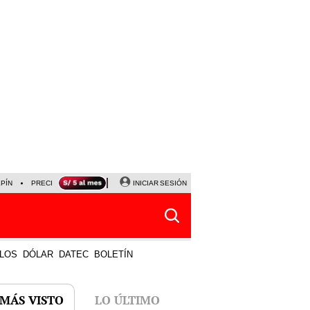
LPÍN
PRECIO DEL DÓLAR
CORTE DE LUZ
INICIAR SESIÓN
VIERNES 7 DE AGOSTO
ALBER
LOS
DÓLAR
DATEC
BOLETÍN
 MÁS VISTO
LO ÚLTIMO