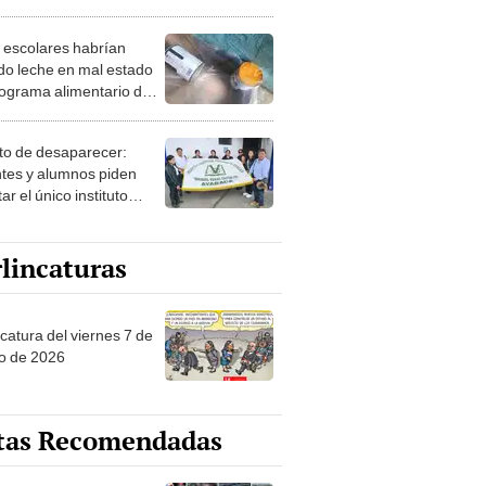
ción urgente
: escolares habrían
ido leche en mal estado
rograma alimentario del
 en colegio de
cabamba
to de desaparecer:
tes y alumnos piden
ar el único instituto
ógico de Ayabaca
lincaturas
catura del viernes 7 de
o de 2026
tas Recomendadas