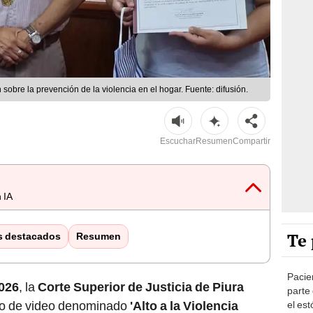
 sobre la prevención de la violencia en el hogar. Fuente: difusión.
Escuchar
Resumen
Compartir
 IA
Te 
s destacados
Resumen
Pacie
026
, la
Corte Superior de Justicia de Piura
parte
rso de video denominado
'Alto a la Violencia
el es