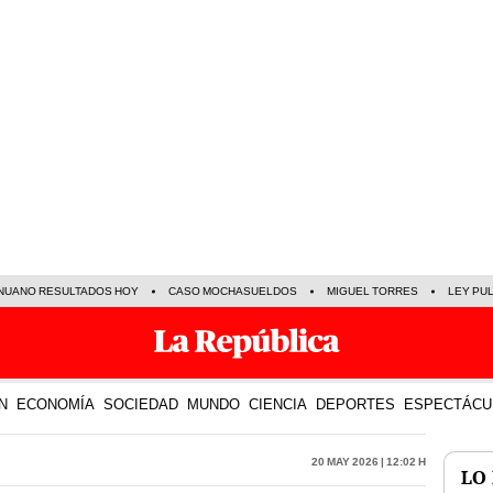
NUANO RESULTADOS HOY
CASO MOCHASUELDOS
MIGUEL TORRES
LEY PU
N
ECONOMÍA
SOCIEDAD
MUNDO
CIENCIA
DEPORTES
ESPECTÁCU
20 May 2026 | 12:02 h
LO