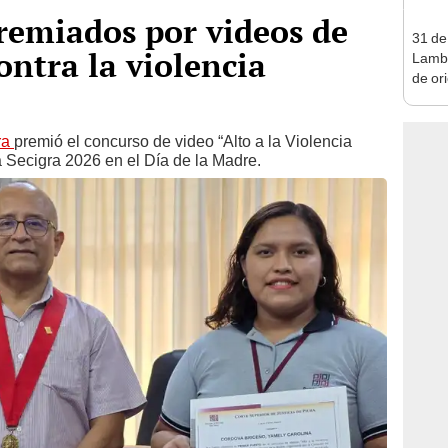
premiados por videos de
31 de
ontra la violencia
Lamba
de or
sensib
centr
Gonz
ra
premió el concurso de video “Alto a la Violencia
a Secigra 2026 en el Día de la Madre.