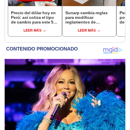
Precio del dólar hoy en
Sunarp cambia reglas
Perso
Perú: así cotiza el tipo
para modificar
podr
de cambio para este 5
reglamentos de
de ha
de agosto
edificios: propietarios
compr
LEER MÁS
LEER MÁS
podrán ahorrar en
nuev
trámites notariales