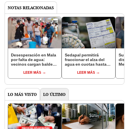
NOTAS RELACIONADAS
Desesperación en Mala
Sedapal permitirá
Sunas
por falta de agua:
fraccionar el alza del
distr
vecinos cargan baldes y
agua en cuotas hasta
Metro
recurren a vertientes no
2027, según decreto del
Call
LEER MÁS
LEER MÁS
potables
Gobierno
agua
las 2
LO MÁS VISTO
LO ÚLTIMO