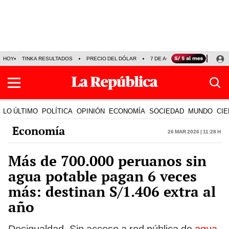
HOY
TINKA RESULTADOS
PRECIO DEL DÓLAR
7 DE AGOSTO
OLLANTA H
LO ÚLTIMO
POLÍTICA
OPINIÓN
ECONOMÍA
SOCIEDAD
MUNDO
CIE
Economía
26 Mar 2026 | 11:28 h
Más de 700.000 peruanos sin
agua potable pagan 6 veces
más: destinan S/1.406 extra al
año