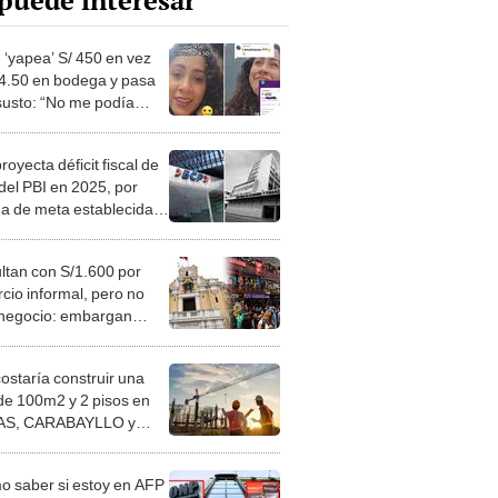
puede interesar
 ‘yapea’ S/ 450 en vez
 4.50 en bodega y pasa
susto: “No me podía
ver”
oyecta déficit fiscal de
del PBI en 2025, por
a de meta establecida
l MEF
ltan con S/1.600 por
cio informal, pero no
 negocio: embargan
as a músico en La
ia
costaría construir una
de 100m2 y 2 pisos en
S, CARABAYLLO y
distritos de LIMA
TE
 saber si estoy en AFP