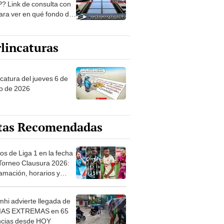
? Link de consulta con
ara ver en qué fondo de
ones estás
lincaturas
ncatura del jueves 6 de
o de 2026
tas Recomendadas
os de Liga 1 en la fecha
 Torneo Clausura 2026:
amación, horarios y
 ver
hi advierte llegada de
IAS EXTREMAS en 65
ncias desde HOY