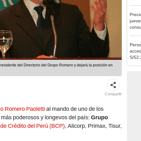
Nació
depós
Preci
jueve
consu
banco
plata
Perso
acced
S/52.
vivie
residente del Directorio del Grupo Romero y dejará la posición en
regla
Compartir
io Romero Paoletti
al mando de uno de los
s
más poderosos y longevos del país:
Grupo
de Crédito del Perú (BCP)
, Alicorp, Primax, Tisur,