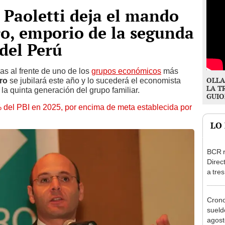
Paoletti deja el mando
o, emporio de la segunda
 del Perú
s al frente de uno de los
grupos económicos
más
OLLA
ro
se jubilará este año y lo sucederá el economista
LA T
 quinta generación del grupo familiar.
GUIO
8% del PBI en 2025, por encima de meta establecida por
LO
BCR r
Direc
a tre
Ejecu
Cron
sueld
agost