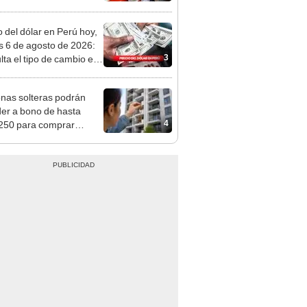
n: conoce las fechas de
ito
o del dólar en Perú hoy,
s 6 de agosto de 2026:
3
lta el tipo de cambio en
s, casas de cambio y
formas digitales
nas solteras podrán
er a bono de hasta
4
250 para comprar
nda tras nuevo
mento