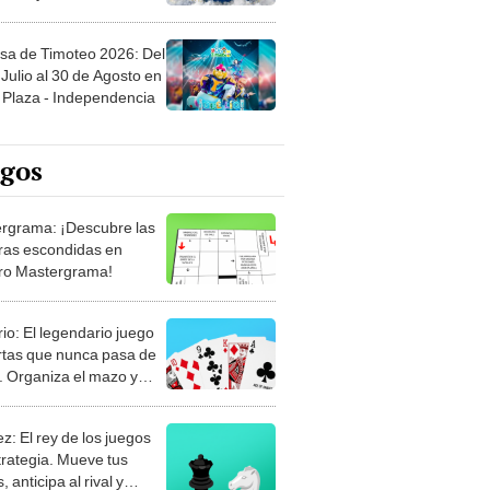
sa de Timoteo 2026: Del
Julio al 30 de Agosto en
Plaza - Independencia
egos
rgrama: ¡Descubre las
ras escondidas en
ro Mastergrama!
rio: El legendario juego
rtas que nunca pasa de
 Organiza el mazo y
stra tu habilidad.
z: El rey de los juegos
trategia. Mueve tus
, anticipa al rival y