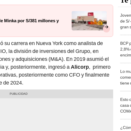
Te 
Joven
e Minka por S/381 millones y
de S/
gran 
devol
 su carrera en Nueva York como analista de
BCP pr
2,8% 
O, la división de inversiones del Grupo, en
encim
iones y adquisiciones (M&A). En 2019 asumió el
por e
 y, posteriormente, ingresó a
Alicorp
, primero
Lo mu
rativas, posteriormente como CFO y finalmente
comer
e de 2024.
tiene
cuent
Victor
Esto 
casa 
COMA
otros 
NOR
¿Cómo