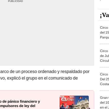
¡Va
Circo 
del 15
Parqu
Migue
Circo
de Jul
Círcul
 marco de un proceso ordenado y respaldado por
Circo
vo, explicó el grupo en el comunicado de
Del 2
Costa
Gran 
o de pánico financiero y
del 10
impulsores de ley del
en el