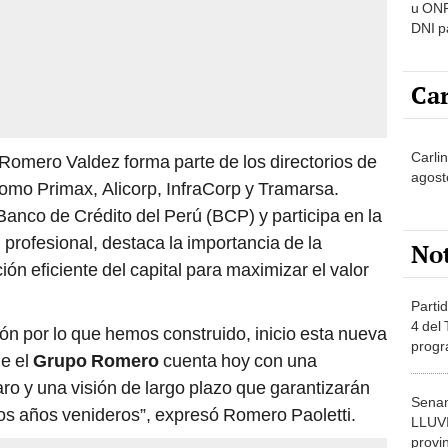
u ONP
DNI p
pensi
Car
Carli
Romero Valdez forma parte de los directorios de
agost
omo Primax, Alicorp, InfraCorp y Tramarsa.
 Banco de Crédito del Perú (BCP) y participa en la
l profesional, destaca la importancia de la
No
ción eficiente del capital para maximizar el valor
Partid
4 del
ión por lo que hemos construido, inicio esta nueva
progr
e el
Grupo Romero
cuenta hoy con una
dónde
ro y una visión de largo plazo que garantizarán
Senam
los años venideros”, expresó Romero Paoletti.
LLUV
provi