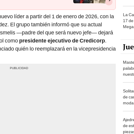
La Ca
evo líder a partir del 1 de enero de 2026, con la
17 de 
z. El grupo también informó que su actual
Mega 
ismelis —padre del que será nuevo jefe— dejará
rol como
presidente ejecutivo de Credicorp
.
Ju
ciado quién lo reemplazará en la vicepresidencia
Maste
palab
nuest
Solita
de ca
moda.
demue
Ajedre
de es
piezas