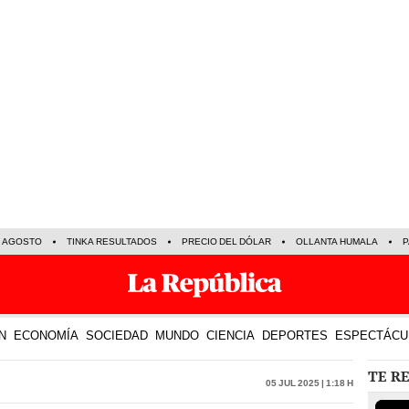
E AGOSTO
TINKA RESULTADOS
PRECIO DEL DÓLAR
OLLANTA HUMALA
P
N
ECONOMÍA
SOCIEDAD
MUNDO
CIENCIA
DEPORTES
ESPECTÁCU
TE R
05 Jul 2025 | 1:18 h