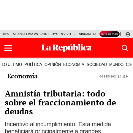
HOY
ALIANZA LIMA VS SPORT BOYS EN VIVO
SINUANO RESULTADOS HOY
JO
LO ÚLTIMO
POLÍTICA
OPINIÓN
ECONOMÍA
SOCIEDAD
MUNDO
CIE
Economía
04 Sep 2024 | 4:11 h
Amnistía tributaria: todo
sobre el fraccionamiento de
deudas
Incentivo al incumplimiento. Esta medida
beneficiará principalmente a grandes