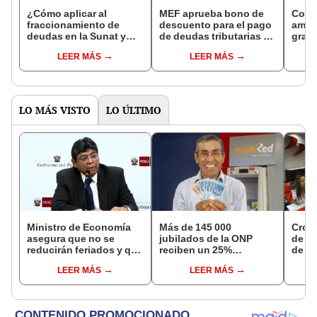
¿Cómo aplicar al
MEF aprueba bono de
Cong
fraccionamiento de
descuento para el pago
amnis
deudas en la Sunat y
de deudas tributarias a
gran
qué modalidades hay?
Sunat
LEER MÁS
LEER MÁS
LO MÁS VISTO
LO ÚLTIMO
Ministro de Economía
Más de 145 000
Cron
asegura que no se
jubilados de la ONP
de s
reducirán feriados y que
reciben un 25%
de ag
sueldo mínimo se
adicional en su pensión
Banco
LEER MÁS
LEER MÁS
aumentará en dos
en agosto
conoc
etapas
depó