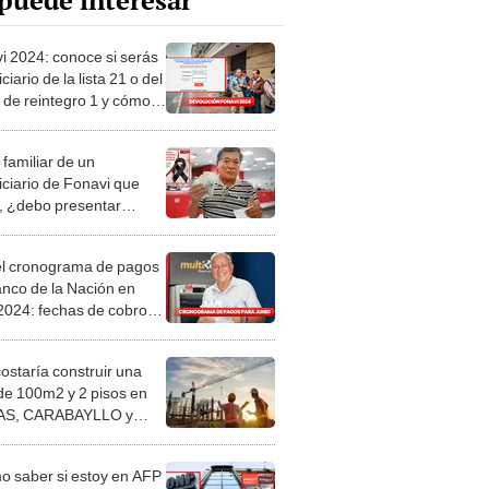
puede interesar
i 2024: conoce si serás
ciario de la lista 21 o del
 de reintegro 1 y cómo
r
 familiar de un
iciario de Fonavi que
, ¿debo presentar
mento para cobrar?
el cronograma de pagos
anco de la Nación en
 2024: fechas de cobro
nsiones y sueldos
costaría construir una
de 100m2 y 2 pisos en
S, CARABAYLLO y
distritos de LIMA
TE
 saber si estoy en AFP