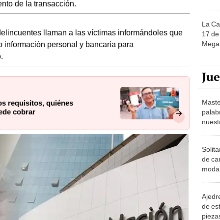
ento de la transacción.
La Ca
 delincuentes llaman a las víctimas informándoles que
17 de 
Mega 
o información personal y bancaria para
.
Ju
Maste
s requisitos, quiénes
ede cobrar
palab
nuest
Solita
de ca
moda.
demue
Ajedre
de es
piezas