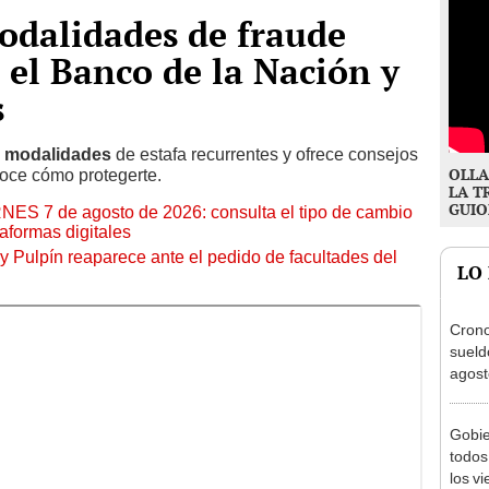
odalidades de fraude
 el Banco de la Nación y
s
 modalidades
de estafa recurrentes y ofrece consejos
OLLA
onoce cómo protegerte.
LA T
GUIO
RNES 7 de agosto de 2026: consulta el tipo de cambio
aformas digitales
y Pulpín reaparece ante el pedido de facultades del
LO
Cron
sueld
agost
Nació
depós
Gobie
todos
los v