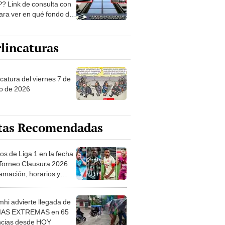
? Link de consulta con
ara ver en qué fondo de
ones estás
lincaturas
catura del viernes 7 de
o de 2026
tas Recomendadas
os de Liga 1 en la fecha
 Torneo Clausura 2026:
amación, horarios y
 ver
hi advierte llegada de
IAS EXTREMAS en 65
ncias desde HOY