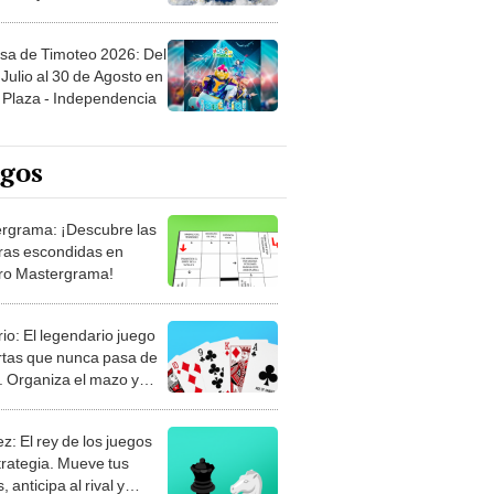
sa de Timoteo 2026: Del
Julio al 30 de Agosto en
Plaza - Independencia
egos
rgrama: ¡Descubre las
ras escondidas en
ro Mastergrama!
rio: El legendario juego
rtas que nunca pasa de
 Organiza el mazo y
stra tu habilidad.
z: El rey de los juegos
trategia. Mueve tus
, anticipa al rival y