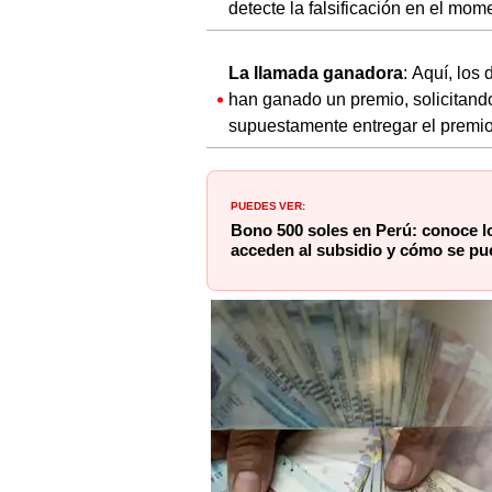
detecte la falsificación en el mom
La llamada ganadora
: Aquí, los
han ganado un premio, solicitand
supuestamente entregar el premio
PUEDES VER:
Bono 500 soles en Perú: conoce lo
acceden al subsidio y cómo se pu