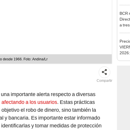
julio
BCR r
Direc
a tre
Ejecu
Preci
VIERN
2026:
cambi
o desde 1966. Foto: Andina/Lr
cambi
digita
Compartir
 una importante alerta respecto a diversas
n
afectando a los usuarios
. Estas prácticas
objetivo el robo de dinero, sino también la
l y bancaria. Es importante estar informado
 identificarlas y tomar medidas de protección