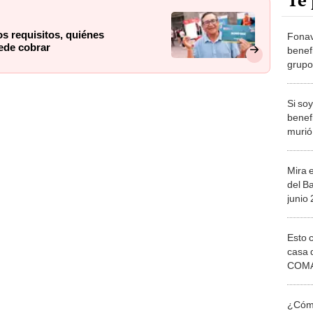
Te 
s requisitos, quiénes
Fonav
ede cobrar
benefi
grupo
cobra
Si soy
benef
murió
testa
Mira 
del B
junio
de pe
Esto 
casa 
COMA
otros 
NOR
¿Cómo