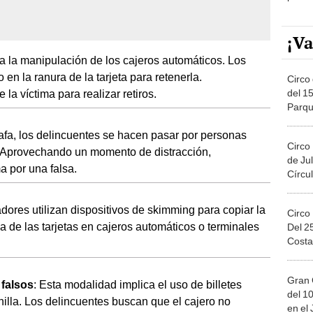
¡Va
a la manipulación de los cajeros automáticos. Los
 en la ranura de la tarjeta para retenerla.
Circo 
del 15
la víctima para realizar retiros.
Parqu
Migue
tafa, los delincuentes se hacen pasar por personas
Circo
 Aprovechando un momento de distracción,
de Jul
ma por una falsa.
Círcul
adores utilizan dispositivos de skimming para copiar la
Circo
 de las tarjetas en cajeros automáticos o terminales
Del 2
Costa
Gran 
 falsos
: Esta modalidad implica el uso de billetes
del 10
nilla. Los delincuentes buscan que el cajero no
en el