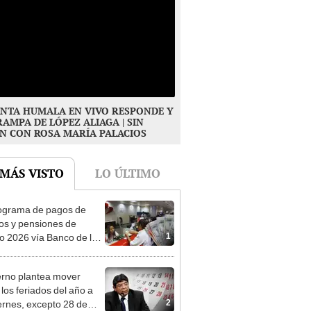
NTA HUMALA EN VIVO RESPONDE Y
RAMPA DE LÓPEZ ALIAGA | SIN
N CON ROSA MARÍA PALACIOS
 MÁS VISTO
LO ÚLTIMO
ograma de pagos de
os y pensiones de
1
o 2026 vía Banco de la
n: conoce las fechas de
ito
rno plantea mover
 los feriados del año a
2
iernes, excepto 28 de