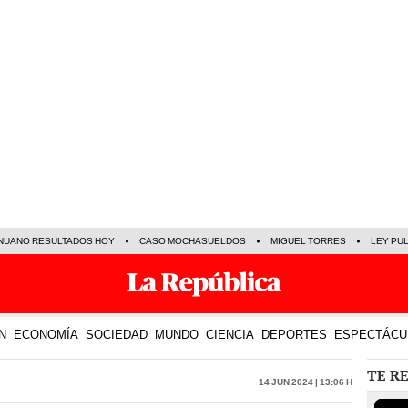
NUANO RESULTADOS HOY
CASO MOCHASUELDOS
MIGUEL TORRES
LEY PU
N
ECONOMÍA
SOCIEDAD
MUNDO
CIENCIA
DEPORTES
ESPECTÁCU
TE R
14 Jun 2024 | 13:06 h