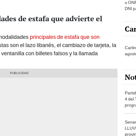
u ONP
DNI p
pensi
ades de estafa que advierte el
Car
o modalidades
principales de estafa que son
stas son el lazo libanés, el cambiazo de tarjeta, la
Carlin
 ventanilla con billetes falsos y la llamada
agost
No
Partid
4 del
progr
dónde
Senam
LLUV
provi