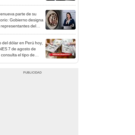
, Navidad y Año Nuevo
enueva parte de su
torio: Gobierno designa
3
s representantes del
tivo
o del dólar en Perú hoy,
ES 7 de agosto de
4
 consulta el tipo de
o en bancos, casas de
o y plataformas
les