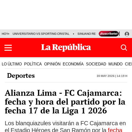
HOY
UNIVERSITARIO VS SPORTING CRISTAL
SINUANO RESULTADOS HOY
CA
LO ÚLTIMO
POLÍTICA
OPINIÓN
ECONOMÍA
SOCIEDAD
MUNDO
CIE
Deportes
30 May 2026 | 14:19 h
Alianza Lima - FC Cajamarca:
fecha y hora del partido por la
fecha 17 de la Liga 1 2026
Los blanquiazules visitarán a FC Cajamarca en
el Estadio Héroes de San Ramón por la
fecha