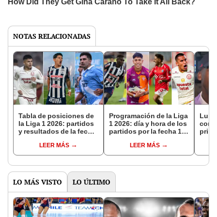
NOTAS RELACIONADAS
Tabla de posiciones de
Programación de la Liga
Luis
la Liga 1 2026: partidos
1 2026: día y hora de los
conte
y resultados de la fecha
partidos por la fecha 17
prime
17 del Torneo Apertura
del Torneo Apertura
Lima,
LEER MÁS
LEER MÁS
no c
LO MÁS VISTO
LO ÚLTIMO