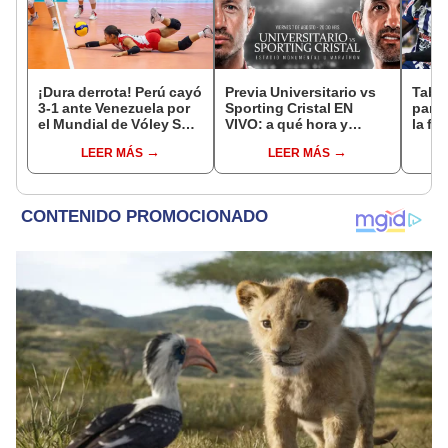
¡Dura derrota! Perú cayó
Previa Universitario vs
Tabla
3-1 ante Venezuela por
Sporting Cristal EN
parti
el Mundial de Vóley Sub
VIVO: a qué hora y
la fe
17
dónde ver el partido de
Claus
LEER MÁS
LEER MÁS
hoy por el Torneo
del 
Clausura de la Liga 1
2026