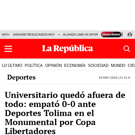
HOY
SINUANO RESULTADOS HOY
ALIANZA LIMA VS SPORT BOYS
JORGE MES
LO ÚLTIMO
POLÍTICA
OPINIÓN
ECONOMÍA
SOCIEDAD
MUNDO
CIE
Deportes
26 May 2026 | 21:31 h
Universitario quedó afuera de
todo: empató 0-0 ante
Deportes Tolima en el
Monumental por Copa
Libertadores