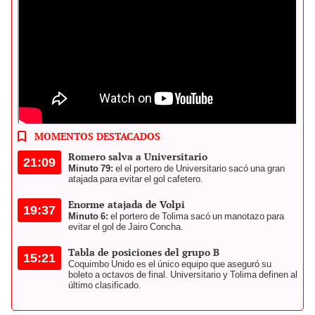
Universitario define la clasificación a octavos de final de Copa
Libertadores en el Monumental. Foto: AFP
MOMENTOS DESTACADOS
Romero salva a Universitario
21:09
Minuto 79:
el el portero de Universitario sacó una gran
atajada para evitar el gol cafetero.
Enorme atajada de Volpi
19:37
Minuto 6:
el portero de Tolima sacó un manotazo para
evitar el gol de Jairo Concha.
Tabla de posiciones del grupo B
15:21
Coquimbo Unido es el único equipo que aseguró su
boleto a octavos de final. Universitario y Tolima definen al
último clasificado.