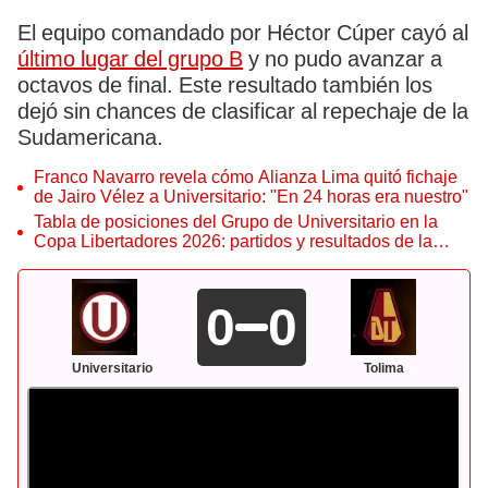
El equipo comandado por Héctor Cúper cayó al
último lugar del grupo B
y no pudo avanzar a
octavos de final. Este resultado también los
dejó sin chances de clasificar al repechaje de la
Sudamericana.
Franco Navarro revela cómo Alianza Lima quitó fichaje
de Jairo Vélez a Universitario: "En 24 horas era nuestro"
Tabla de posiciones del Grupo de Universitario en la
Copa Libertadores 2026: partidos y resultados de la
fecha 6
0
0
Universitario
Tolima