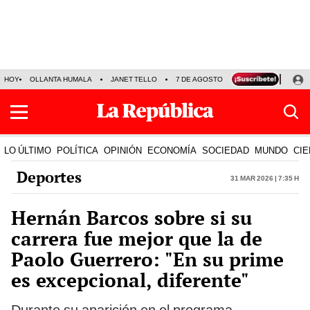
HOY
OLLANTA HUMALA
JANET TELLO
7 DE AGOSTO
TINKA RESULTADOS
LO ÚLTIMO
POLÍTICA
OPINIÓN
ECONOMÍA
SOCIEDAD
MUNDO
CIE
Deportes
31 Mar 2026 | 7:35 h
Hernán Barcos sobre si su
carrera fue mejor que la de
Paolo Guerrero: "En su prime
es excepcional, diferente"