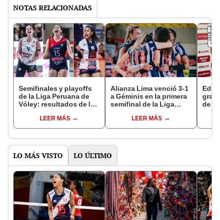
NOTAS RELACIONADAS
Semifinales y playoffs
Alianza Lima venció 3-1
Ediso
de la Liga Peruana de
a Géminis en la primera
gran 
Vóley: resultados de los
semifinal de la Liga
de la
partidos de ida del
Peruana de Vóley
Unive
LEER MÁS
LEER MÁS
torneo
a Ali
LO MÁS VISTO
LO ÚLTIMO