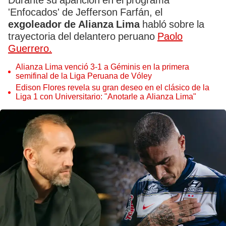
Durante su aparición en el programa
'Enfocados' de Jefferson Farfán, el
exgoleador de Alianza Lima
habló sobre la
trayectoria del delantero peruano
Paolo
Guerrero.
Alianza Lima venció 3-1 a Géminis en la primera
semifinal de la Liga Peruana de Vóley
Edison Flores revela su gran deseo en el clásico de la
Liga 1 con Universitario: "Anotarle a Alianza Lima"