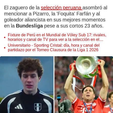
El zaguero de la
selección peruana
asombró al
mencionar a Pizarro, la 'Foquita' Farfán y al
goleador aliancista en sus mejores momentos
en la
Bundesliga
pese a sus cortos 23 años.
Fixture de Perú en el Mundial de Vóley Sub 17: rivales,
horarios y canal de TV para ver a la selección en el
torneo
Universitario - Sporting Cristal: día, hora y canal del
partidazo por el Torneo Clausura de la Liga 1 2026