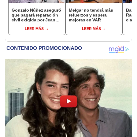
Gonzalo Núñez aseguró
Melgar no tendrá más
Barce
que pagará reparación
refuerzos y espera
Raci
civil exigida por Jean
mejoras en VAR
clasi
Ferrari tras denuncia
final
LEER MÁS
LEER MÁS
por difamación: "Dentro
de mis posibilidades"