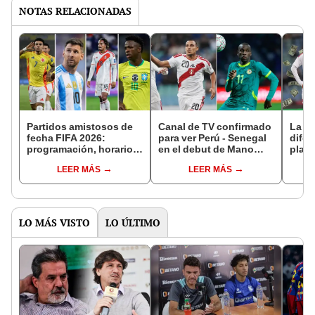
NOTAS RELACIONADAS
Partidos amistosos de
Canal de TV confirmado
La es
fecha FIFA 2026:
para ver Perú - Senegal
difer
programación, horarios
en el debut de Mano
plant
y resultados de los
Menezes como DT de la
Perú 
LEER MÁS
LEER MÁS
cotejos
selección peruana
afric
vece
LO MÁS VISTO
LO ÚLTIMO