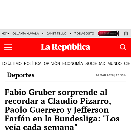
HOY
OLLANTA HUMALA
JANET TELLO
7 DE AGOSTO
TINKA RESULTADOS
LO ÚLTIMO
POLÍTICA
OPINIÓN
ECONOMÍA
SOCIEDAD
MUNDO
CIE
Deportes
26 Mar 2026 | 15:33 h
Fabio Gruber sorprende al
recordar a Claudio Pizarro,
Paolo Guerrero y Jefferson
Farfán en la Bundesliga: "Los
veía cada semana"