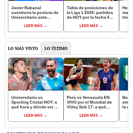
Javier Rabanal
Tabla de posiciones de
Herná
cuestiona la postura de
la Liga 1 2026: partidos
marca
Universitario ante
de HOY por la fecha 4
trick
Sporting Cristal: "No
del Torneo Apertura
juga
LEER MÁS
LEER MÁS
había ninguna
Caja
indicación de meterse
equi
atrás"
LO MÁS VISTO
LO ÚLTIMO
Universitario vs
Perú vs Venezuela EN
Banfi
Sporting Cristal HOY: a
VIVO por el Mundial de
empat
qué hora y dónde ver el
Vóley Sub 17: a qué
la úl
partido por el Torneo
hora y dónde ver el
Liga 
LEER MÁS
LEER MÁS
Clausura de la Liga 1
partido de la fecha 2
2026