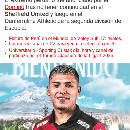
El extremo peruano fue anunciado por el
Dominó
tras no tener continuidad en el
Sheffield United
y luego en el
Dunfermline Athletic de la segunda división de
Escocia.
Fixture de Perú en el Mundial de Vóley Sub 17: rivales,
horarios y canal de TV para ver a la selección en el
torneo
Universitario - Sporting Cristal: día, hora y canal del
partidazo por el Torneo Clausura de la Liga 1 2026