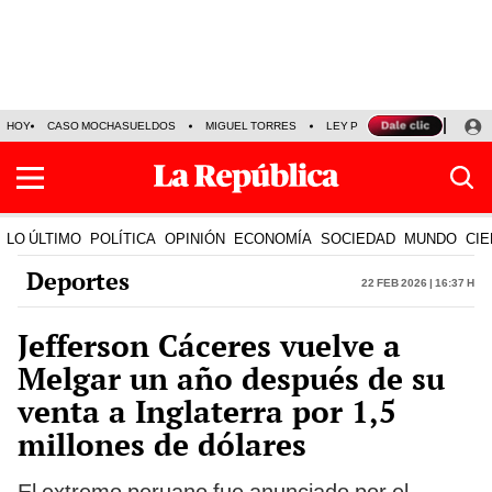
HOY
CASO MOCHASUELDOS
MIGUEL TORRES
LEY PULPÍN
PRECIO DEL
LO ÚLTIMO
POLÍTICA
OPINIÓN
ECONOMÍA
SOCIEDAD
MUNDO
CIE
Deportes
22 Feb 2026 | 16:37 h
Jefferson Cáceres vuelve a
Melgar un año después de su
venta a Inglaterra por 1,5
millones de dólares