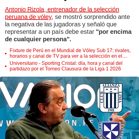
Antonio Rizola, entrenador de la selección
peruana de vóley,
se mostró sorprendido ante
la negativa de las jugadoras y señaló que
representar a un país debe estar
"por encima
de cualquier persona".
Fixture de Perú en el Mundial de Vóley Sub 17: rivales,
horarios y canal de TV para ver a la selección en el
torneo
Universitario - Sporting Cristal: día, hora y canal del
partidazo por el Torneo Clausura de la Liga 1 2026