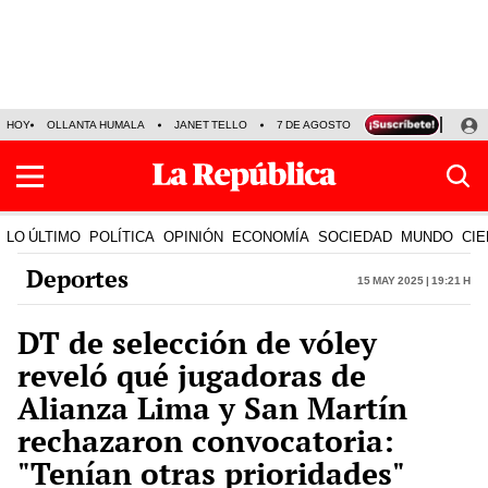
HOY
OLLANTA HUMALA
JANET TELLO
7 DE AGOSTO
TINKA RESULTADOS
LO ÚLTIMO
POLÍTICA
OPINIÓN
ECONOMÍA
SOCIEDAD
MUNDO
CIE
Deportes
15 May 2025 | 19:21 h
DT de selección de vóley
reveló qué jugadoras de
Alianza Lima y San Martín
rechazaron convocatoria:
"Tenían otras prioridades"