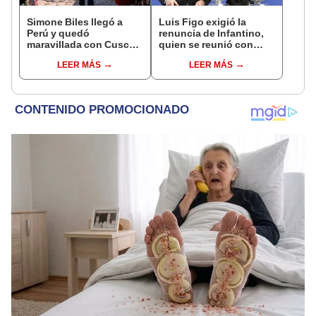
Simone Biles llegó a
Luis Figo exigió la
Perú y quedó
renuncia de Infantino,
maravillada con Cusco:
quien se reunió con
"Estoy encantada con
funcionarios de la FIFA
LEER MÁS
LEER MÁS
lo hermoso que es este
en Marruecos
país"