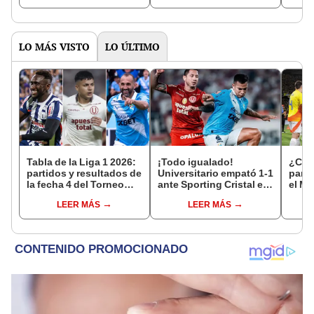
ganar"
LO MÁS VISTO
LO ÚLTIMO
Tabla de la Liga 1 2026:
¡Todo igualado!
¿Cuál
partidos y resultados de
Universitario empató 1-1
parti
la fecha 4 del Torneo
ante Sporting Cristal en
el Mu
Clausura y posiciones
el estadio Monumental
el ca
LEER MÁS
LEER MÁS
del Acumulado
por el Torneo Clausura
de la Liga 1 2026