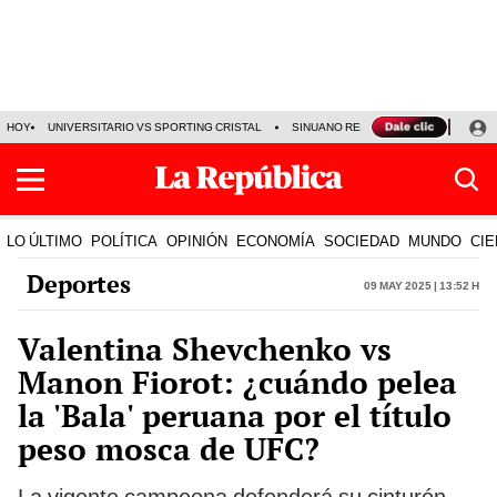
HOY
UNIVERSITARIO VS SPORTING CRISTAL
SINUANO RESULTADOS HOY
CA
LO ÚLTIMO
POLÍTICA
OPINIÓN
ECONOMÍA
SOCIEDAD
MUNDO
CIE
Deportes
09 May 2025 | 13:52 h
Valentina Shevchenko vs
Manon Fiorot: ¿cuándo pelea
la 'Bala' peruana por el título
peso mosca de UFC?