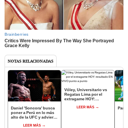
NOTAS RELACIONADAS
Vóley, Universitario vs
Regatas Lima por el
extragame HOY:
resultado EN VIVO
LEER MÁS
punto a punto
Daniel 'Soncora' busca
Parti
poner a Perú en lo más
alto de la UFC y advierte
a su rival: "No existe
LEER MÁS
persona que me pueda