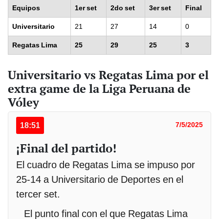
Equipos
1er set
2do set
3er set
Final
Universitario
21
27
14
0
Regatas Lima
25
29
25
3
Universitario vs Regatas Lima por el
extra game de la Liga Peruana de
Vóley
18:51
7/5/2025
¡Final del partido!
El cuadro de Regatas Lima se impuso por
25-14 a Universitario de Deportes en el
tercer set.
El punto final con el que Regatas Lima