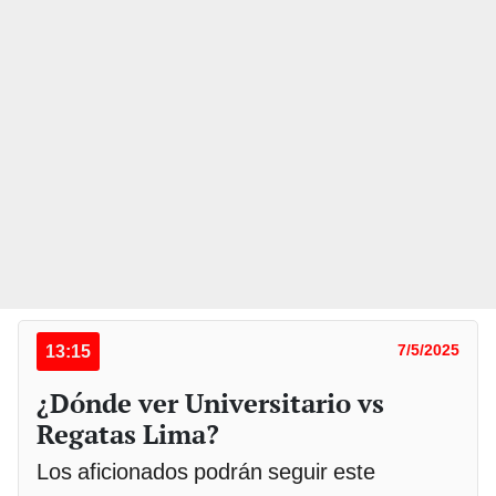
13:15
7/5/2025
¿Dónde ver Universitario vs
Regatas Lima?
Los aficionados podrán seguir este