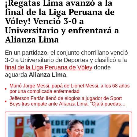
¡Regatas Lima avanzó a la
final de la Liga Peruana de
Vóley! Venció 3-0 a
Universitario y enfrentará a
Alianza Lima
En un partidazo, el conjunto chorrillano venció
3-0 a Universitario de Deportes y clasificó a la
final de la Liga Peruana de Vóley
donde
aguarda
Alianza Lima
.
Murió Jorge Messi, papá de Lionel Messi, a los 68 años
por una complicada enfermedad
Jefferson Farfán llenó de elogios a jugador de Sport
Boys tras empate ante Alianza Lima: "Ojalá puedas
volver pronto a tu casa"