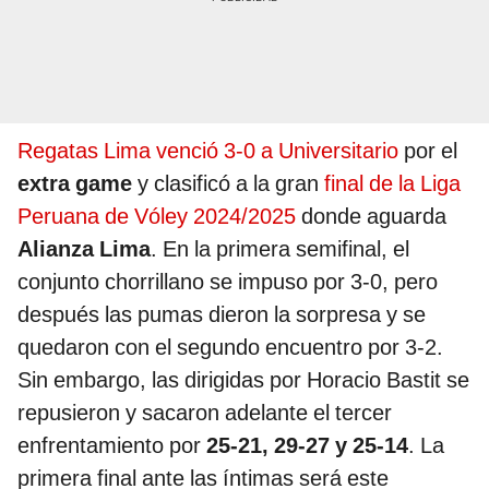
Regatas Lima venció 3-0 a Universitario
por el
extra game
y clasificó a la gran
final de la Liga
Peruana de Vóley 2024/2025
donde aguarda
Alianza Lima
. En la primera semifinal, el
conjunto chorrillano se impuso por 3-0, pero
después las pumas dieron la sorpresa y se
quedaron con el segundo encuentro por 3-2.
Sin embargo, las dirigidas por Horacio Bastit se
repusieron y sacaron adelante el tercer
enfrentamiento por
25-21, 29-27 y 25-14
. La
primera final ante las íntimas será este