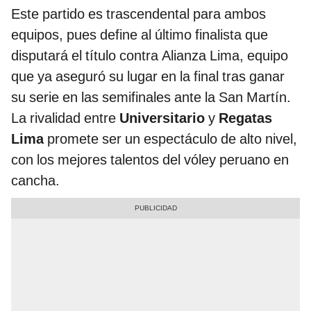
Este partido es trascendental para ambos
equipos, pues define al último finalista que
disputará el título contra Alianza Lima, equipo
que ya aseguró su lugar en la final tras ganar
su serie en las semifinales ante la San Martín.
La rivalidad entre
Universitario
y
Regatas
Lima
promete ser un espectáculo de alto nivel,
con los mejores talentos del vóley peruano en
cancha.