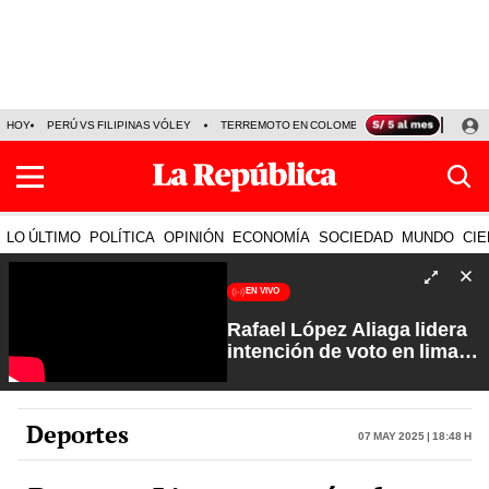
HOY
PERÚ VS FILIPINAS VÓLEY
TERREMOTO EN COLOMBIA EN VIVO
CÁMARA
LO ÚLTIMO
POLÍTICA
OPINIÓN
ECONOMÍA
SOCIEDAD
MUNDO
CIE
EN VIVO
Rafael López Aliaga lidera
intención de voto en lima
con 29%| Fuerte y Claro
con Manuela Camacho
Deportes
07 May 2025 | 18:48 h