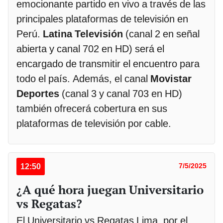
emocionante partido en vivo a través de las
principales plataformas de televisión en
Perú.
Latina Televisión
(canal 2 en señal
abierta y canal 702 en HD) será el
encargado de transmitir el encuentro para
todo el país. Además, el canal
Movistar
Deportes
(canal 3 y canal 703 en HD)
también ofrecerá cobertura en sus
plataformas de televisión por cable.
12:50
7/5/2025
¿A qué hora juegan Universitario
vs Regatas?
El Universitario vs Regatas Lima, por el