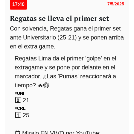
17:40
7/5/2025
Regatas se lleva el primer set
Con solvencia, Regatas gana el primer set
ante Universitario (25-21) y se ponen arriba
en el extra game.
Regatas Lima da el primer 'golpe' en el
extragame y se pone por delante en el
marcador. ¿Las 'Pumas' reaccionará a
tiempo? 🔥🏐
#UNI
0️⃣ 21
#CRL
1️⃣ 25
📺 Míralo EN VIVO por YouTube: