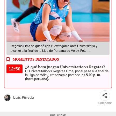
Regatas Lima se quedó con el extragame ante Universitario y
avanzó a la final de la Liga de Peruana de Vóley. Foto:
Instagram/Regatas Lima | Instagram/Regatas Lima
MOMENTOS DESTACADOS
¿A qué hora juegan Universitario vs Regatas?
12:50
El Universitario vs Regatas Lima, por el pase a la final de
la Liga de Vóley, empezará a partir de las
5.00 p. m.
(hora peruana).
Luis Pineda
Compartir