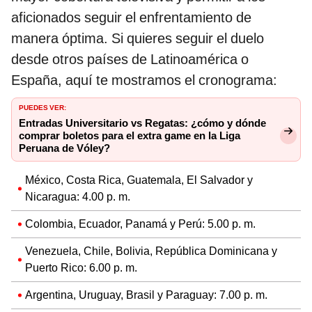
aficionados seguir el enfrentamiento de
manera óptima. Si quieres seguir el duelo
desde otros países de Latinoamérica o
España, aquí te mostramos el cronograma:
PUEDES VER:
Entradas Universitario vs Regatas: ¿cómo y dónde
comprar boletos para el extra game en la Liga
Peruana de Vóley?
México, Costa Rica, Guatemala, El Salvador y
Nicaragua: 4.00 p. m.
Colombia, Ecuador, Panamá y Perú: 5.00 p. m.
Venezuela, Chile, Bolivia, República Dominicana y
Puerto Rico: 6.00 p. m.
Argentina, Uruguay, Brasil y Paraguay: 7.00 p. m.