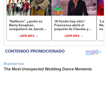
'Saltburn': ¿quién es
'Al fondo hay sitio':
'La m
Barry Keoghan,
Francesca abrió el
Netfl
compañero de Jacob
paquete de Claudia y
es qu
Elordi en la película
podría ir a la cárcel
colo
LEER MÁS
LEER MÁS
LGBT de Prime Video?
prot
Vale