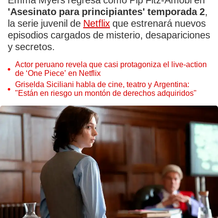
Emma Myers regresa como Pip Fitz-Amobi en
'Asesinato para principiantes' temporada 2
,
la serie juvenil de
Netflix
que estrenará nuevos
episodios cargados de misterio, desapariciones
y secretos.
Actor peruano revela que casi protagoniza el live-action
de ‘One Piece’ en Netflix
Griselda Siciliani habla de cine, teatro y Argentina:
"Están en riesgo un montón de derechos adquiridos"