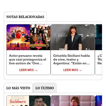
NOTAS RELACIONADAS
Actor peruano revela
Griselda Siciliani habla
¿Cuá
que casi protagoniza el
de cine, teatro y
'Rosa
live-action de ‘One
Argentina: "Están en
Netfl
Piece’ en Netflix
riesgo un montón de
ofici
LEER MÁS
LEER MÁS
derechos adquiridos"
temp
impac
LO MÁS VISTO
LO ÚLTIMO