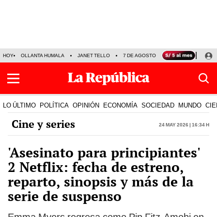
HOY
OLLANTA HUMALA
JANET TELLO
7 DE AGOSTO
TINKA RESULTADOS
LO ÚLTIMO
POLÍTICA
OPINIÓN
ECONOMÍA
SOCIEDAD
MUNDO
CIE
Cine y series
24 May 2026 | 16:34 h
'Asesinato para principiantes'
2 Netflix: fecha de estreno,
reparto, sinopsis y más de la
serie de suspenso