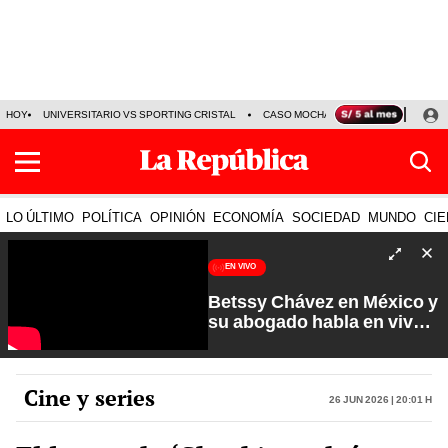
HOY
UNIVERSITARIO VS SPORTING CRISTAL
CASO MOCHASUELDOS
MIGUEL
LO ÚLTIMO
POLÍTICA
OPINIÓN
ECONOMÍA
SOCIEDAD
MUNDO
CIE
EN VIVO
Betssy Chávez en México y
su abogado habla en vivo |
Que No Se Te Olvide con
Carlos Cornejo
Cine y series
26 Jun 2026 | 20:01 h