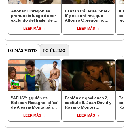
Alfonso Obregón se
Lanzan tráiler se 'Shrek
Alfo
pronuncia luego de ser
5' y se confirma que
cond
excluido del tráiler de la
Alfonso Obregón no
regr
película de ‘Shrek 5’
regresa como la voz
Shrek
LEER MÁS
LEER MÁS
latina del ogro más
dirigi
querido
LO MÁS VISTO
LO ÚLTIMO
"AFHS": ¿quién es
Pasión de gavilanes 2,
Pasió
Esteban Recagno, el 'ex'
capítulo 9: Juan David y
capít
de Alessia Montalbán
Rosario Montes
Rosa
que busca 'atrasar' a
tuvieron un encuentro
tuvie
LEER MÁS
LEER MÁS
Jimmy?
pasional
pasi