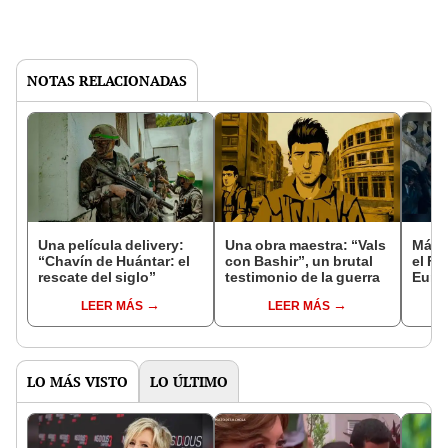
NOTAS RELACIONADAS
Una película delivery:
Una obra maestra: “Vals
Más d
“Chavín de Huántar: el
con Bashir”, un brutal
el Fe
rescate del siglo”
testimonio de la guerra
Euro
LEER MÁS
LEER MÁS
LO MÁS VISTO
LO ÚLTIMO