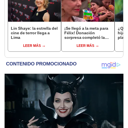
Lin Shaye: la estrella del
¡Se llegó a la meta para
¿Qué 
cine de terror llega a
Félix! Donación
hijo 
Lima
sorpresa completó la
plane
colecta en ‘Al fondo hay
LEER MÁS
LEER MÁS
sitio’