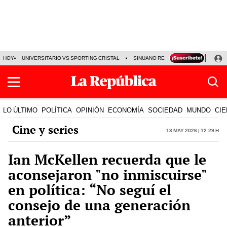
HOY
UNIVERSITARIO VS SPORTING CRISTAL
SINUANO RESULTADOS HOY
CA
LO ÚLTIMO
POLÍTICA
OPINIÓN
ECONOMÍA
SOCIEDAD
MUNDO
CIE
Cine y series
13 May 2026 | 12:29 h
Ian McKellen recuerda que le
aconsejaron "no inmiscuirse"
en política: “No seguí el
consejo de una generación
anterior”