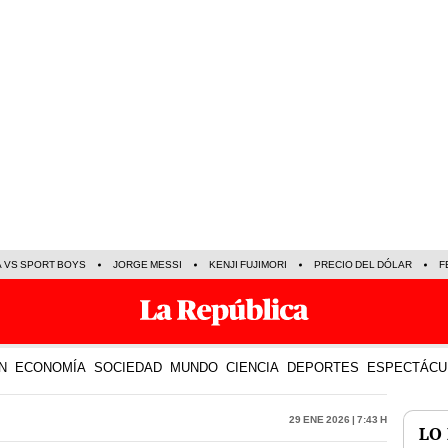
A VS SPORT BOYS
JORGE MESSI
KENJI FUJIMORI
PRECIO DEL DÓLAR
F
N
ECONOMÍA
SOCIEDAD
MUNDO
CIENCIA
DEPORTES
ESPECTÁCU
29 Ene 2026 | 7:43 h
LO