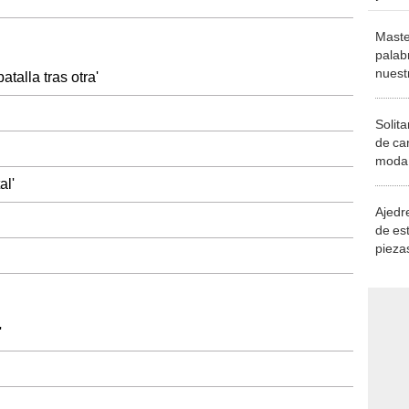
Maste
palab
nuest
alla tras otra'
Solita
de ca
moda.
demue
al'
Ajedre
de es
piezas
consi
'