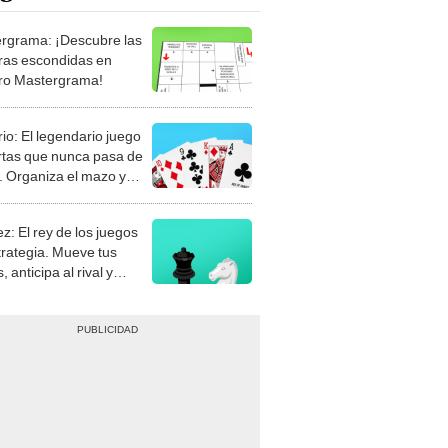
rgrama: ¡Descubre las
ras escondidas en
ro Mastergrama!
rio: El legendario juego
rtas que nunca pasa de
 Organiza el mazo y
stra tu habilidad.
z: El rey de los juegos
trategia. Mueve tus
, anticipa al rival y
gue el jaque mate.