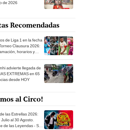
o de 2026
tas Recomendadas
os de Liga 1 en la fecha
 Torneo Clausura 2026:
amación, horarios y
 ver
hi advierte llegada de
IAS EXTREMAS en 65
ncias desde HOY
mos al Circo!
de las Estrellas 2026:
 Julio al 30 Agosto.
e de las Leyendas - San