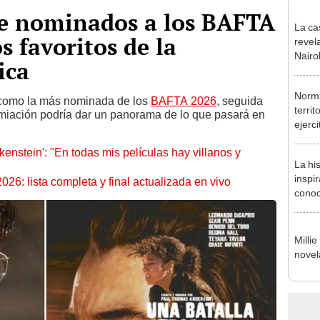
de nominados a los BAFTA
La ca
s favoritos de la
revel
Nairo
ica
[VID
Norma
como la más nominada de los
BAFTA 2026
, seguida
terri
emiación podría dar un panorama de lo que pasará en
ejerci
kenstein': "En todas mis películas hay villanos y
La hi
inspi
26: lista completa y final actualizada en vivo
conoce
serie
Milli
novela