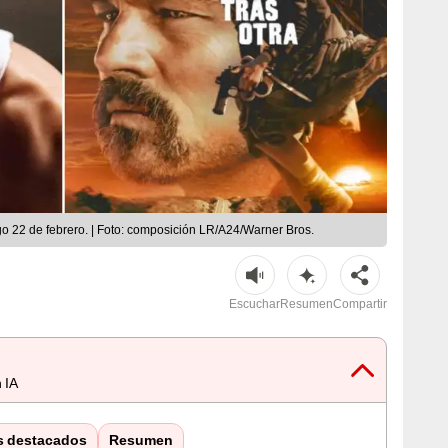
 22 de febrero. | Foto: composición LR/A24/Warner Bros.
Escuchar
Resumen
Compartir
 IA
s destacados
Resumen