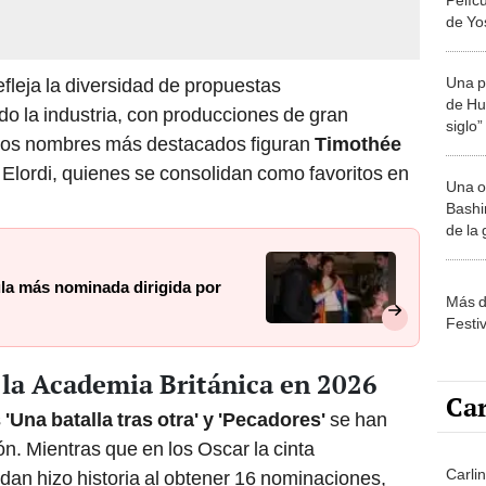
de Yo
revel
tráiler
Una p
efleja la diversidad de propuestas
de Huá
o la industria, con producciones de gran
siglo”
e los nombres más destacados figuran
Timothée
Elordi, quienes se consolidan como favoritos en
Una o
Bashir
de la
ula más nominada dirigida por
Más d
Festi
la Academia Británica en 2026
Car
s
'Una batalla tras otra' y 'Pecadores'
se han
ón. Mientras que en los Oscar la cinta
Carli
dan hizo historia al obtener 16 nominaciones,