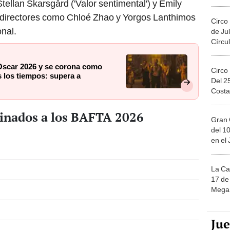
llan Skarsgård ('Valor sentimental') y Emily
Migue
e, directores como Chloé Zhao y Yorgos Lanthimos
Circo
onal.
de Jul
Círcul
Oscar 2026 y se corona como
Circo
 los tiempos: supera a
Del 2
Costa
inados a los BAFTA 2026
Gran 
del 10
en el
La Ca
17 de 
Mega 
Ju