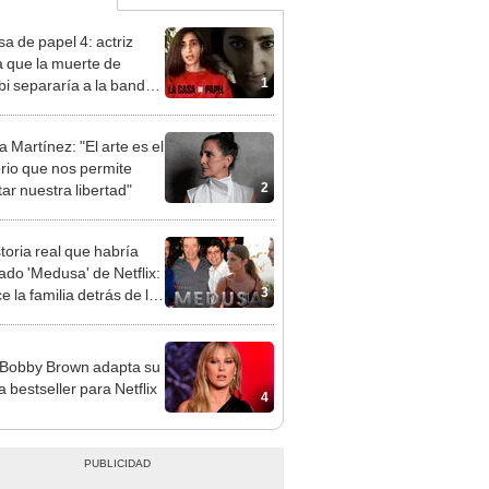
sa de papel 4: actriz
a que la muerte de
1
bi separaría a la banda
EO]
 Martínez: "El arte es el
torio que nos permite
2
tar nuestra libertad"
storia real que habría
rado 'Medusa' de Netflix:
3
 la familia detrás de la
 colombiana
e Bobby Brown adapta su
 bestseller para Netflix
4