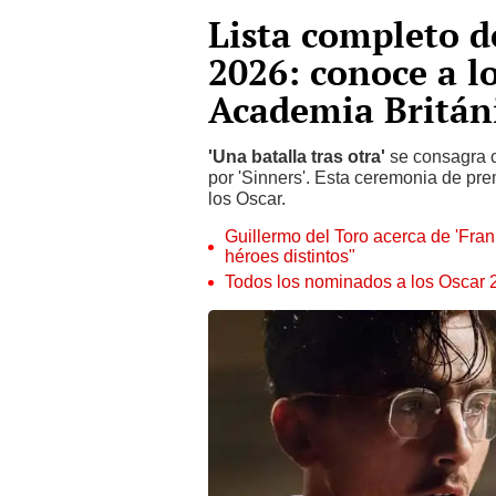
Lista completo 
2026: conoce a lo
Academia Britán
'Una batalla tras otra'
se consagra 
por 'Sinners'. Esta ceremonia de pr
los Oscar.
Guillermo del Toro acerca de 'Fran
héroes distintos"
Todos los nominados a los Oscar 20