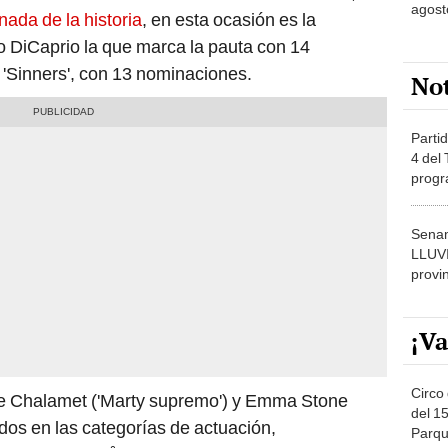
agost
ada de la historia
, en esta ocasión es la
o DiCaprio la que marca la pauta con 14
 'Sinners', con 13 nominaciones.
No
Partid
4 del
progr
dónde
Senam
LLUV
provi
¡Va
Circo 
ée Chalamet ('Marty supremo') y Emma Stone
del 15
os en las categorías de actuación,
Parqu