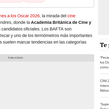
nes a los Oscar 2026
, la mirada del
cine
Londres, donde la
Academia Británica de Cine y
s candidatos oficiales. Los BAFTA son
 Oscar y uno de los termómetros más importantes
s suelen marcar tendencias en las categorías
Te 
'Peca
los O
como 
nomin
tiempo
CINI 2
'La L
Inter
Niños
‘Supe
Pelícu