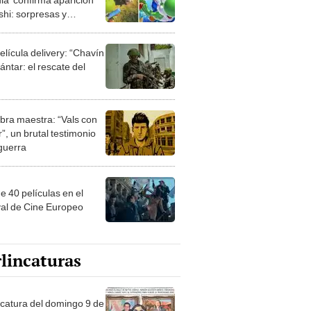
shi: sorpresas y
aciones en el nuevo
elícula delivery: “Chavín
ntar: el rescate del
bra maestra: “Vals con
”, un brutal testimonio
 guerra
e 40 películas en el
val de Cine Europeo
lincaturas
ncatura del domingo 9 de