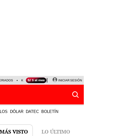
ERIADOS
KEIKO FUJIMORI
NALDY SALDAÑA
INICIAR SESIÓN
JAVIER MILEI
PARTIDOS DE
LOS
DÓLAR
DATEC
BOLETÍN
 MÁS VISTO
LO ÚLTIMO