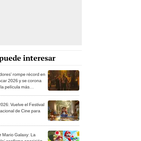
puede interesar
dores' rompe récord en
scar 2026 y se corona
la película más
ada de todos los
s: supera a 'Titanic' y
026: Vuelve el Festival
a Land'
nacional de Cine para
r Mario Galaxy: La
la’ confirma aparición